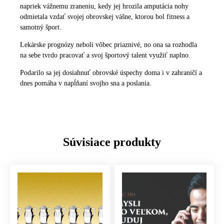
napriek vážnemu zraneniu, kedy jej hrozila amputácia nohy
odmietala vzdať svojej obrovskej vášne, ktorou bol fitness a
samotný šport.
Lekárske prognózy neboli vôbec priaznivé, no ona sa rozhodla
na sebe tvrdo pracovať a svoj športový talent využiť naplno.
Podarilo sa jej dosiahnuť obrovské úspechy doma i v zahraničí a
dnes pomáha v napĺňaní svojho sna a poslania.
Súvisiace produkty