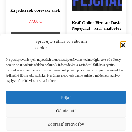
Za jeden rok obrovský skok
77.00
€
Kráľ Online Biznisu: David
Nepejchal – kráľ chatbotov
PRIDAŤ DO KOŠÍKA
27.00
€
Spravujte súhlas so súbormi
cookie
PRIDAŤ DO KOŠÍKA
Na poskytovanie tých najlepších skúseností používame technológie, ako sú súbory
cookie na ukladanie a/alebo prístup k informáciám o zariadení. Súhlas s týmito
technológiami nám umožní spracovávať údaje, ako je správanie pri prehliadaní alebo
jedinečné ID na tejto stránke. Nesúhlas alebo odvolanie súhlasu môže nepriaznivo
ovplyvniť určité vlastnosti a funkcie.
Prijať
Prihlásiť sa k odberu novinek
Odmietnúť
© 2021 Akadémia Andyho Winsona, so sídlom Ľubochnianska 4, 831 04 Bratislava, IČO:
50540335, email: akademia@andywinson.com, tel: +421 908 777 808
Zobraziť predvoľby
Všeobecné obchodné podmienky
|
Zásady spracúvania osobných údajov
|
Formulár na
odstúpenie od zmluvy