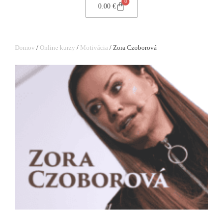
0
0.00
€
Domov
/
Online kurzy
/
Motivácia
/ Zora Czoborová