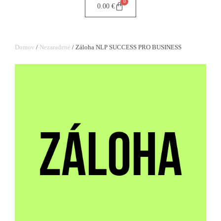
0
0.00
€
Domov
/
Nezaradené
/ Záloha NLP SUCCESS PRO BUSINESS