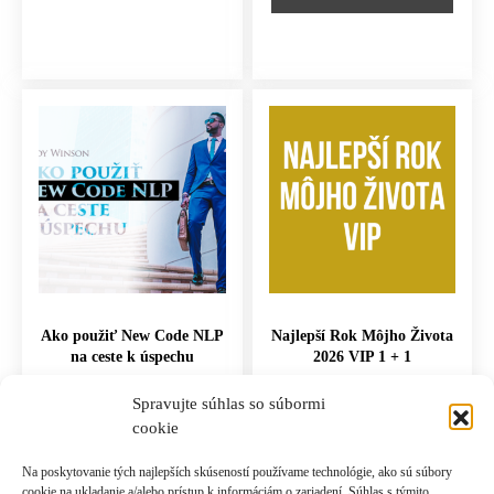
Ako použiť New Code NLP
Najlepší Rok Môjho Života
na ceste k úspechu
2026 VIP 1 + 1
117.00
€
997.00
€
Spravujte súhlas so súbormi
cookie
PRIDAŤ DO KOŠÍKA
PRIDAŤ DO KOŠÍKA
Na poskytovanie tých najlepších skúseností používame technológie, ako sú súbory
cookie na ukladanie a/alebo prístup k informáciám o zariadení. Súhlas s týmito