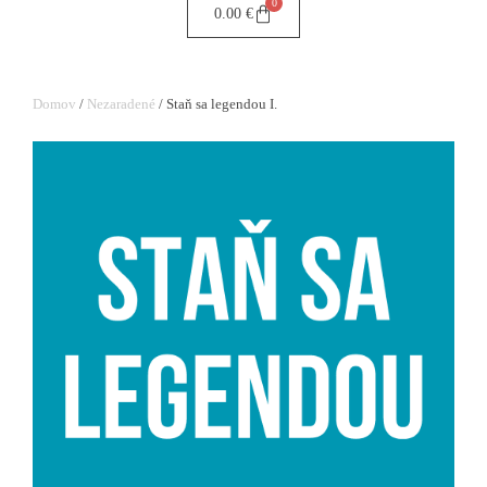
0
0.00
€
Domov
/
Nezaradené
/ Staň sa legendou I.