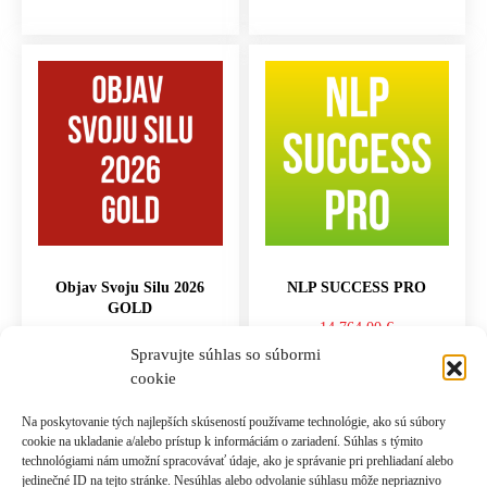
Objav Svoju Silu 2026
NLP SUCCESS PRO
GOLD
14,764.00
€
497.00
€
Spravujte súhlas so súbormi
cookie
PRIDAŤ DO KOŠÍKA
PRIDAŤ DO KOŠÍKA
Na poskytovanie tých najlepších skúseností používame technológie, ako sú súbory
cookie na ukladanie a/alebo prístup k informáciám o zariadení. Súhlas s týmito
technológiami nám umožní spracovávať údaje, ako je správanie pri prehliadaní alebo
jedinečné ID na tejto stránke. Nesúhlas alebo odvolanie súhlasu môže nepriaznivo