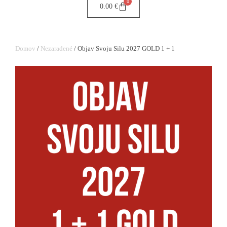
0
0.00
€
Domov
/
Nezaradené
/ Objav Svoju Silu 2027 GOLD 1 + 1