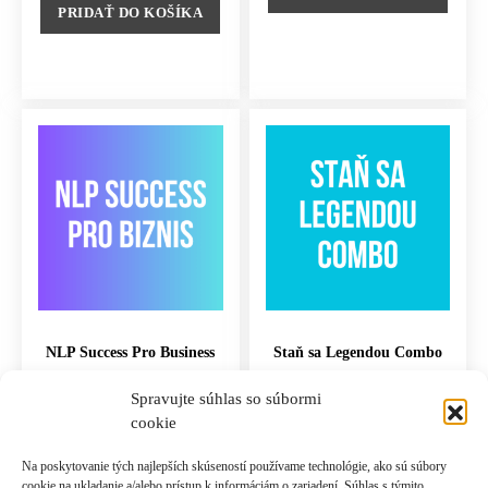
PRIDAŤ DO KOŠÍKA
NLP Success Pro Business
Staň sa Legendou Combo
15,764.00
€
3,980.00
€
Spravujte súhlas so súbormi
cookie
PRIDAŤ DO KOŠÍKA
PRIDAŤ DO KOŠÍKA
Na poskytovanie tých najlepších skúseností používame technológie, ako sú súbory
cookie na ukladanie a/alebo prístup k informáciám o zariadení. Súhlas s týmito