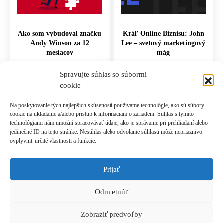
Ako som vybudoval značku
Kráľ Online Biznisu: John
Andy Winson za 12
Lee – svetový marketingový
mesiacov
mág
77.00
€
27.00
€
Spravujte súhlas so súbormi
cookie
PRIDAŤ DO KOŠÍKA
PRIDAŤ DO KOŠÍKA
Na poskytovanie tých najlepších skúseností používame technológie, ako sú súbory
cookie na ukladanie a/alebo prístup k informáciám o zariadení. Súhlas s týmito
technológiami nám umožní spracovávať údaje, ako je správanie pri prehliadaní alebo
jedinečné ID na tejto stránke. Nesúhlas alebo odvolanie súhlasu môže nepriaznivo
ovplyvniť určité vlastnosti a funkcie.
Prijať
Prihlásiť sa k odberu novinek
Odmietnúť
© 2021 Akadémia Andyho Winsona, so sídlom Ľubochnianska 4, 831 04 Bratislava, IČO:
50540335, email: akademia@andywinson.com, tel: +421 908 777 808
Zobraziť predvoľby
Všeobecné obchodné podmienky
|
Zásady spracúvania osobných údajov
|
Formulár na