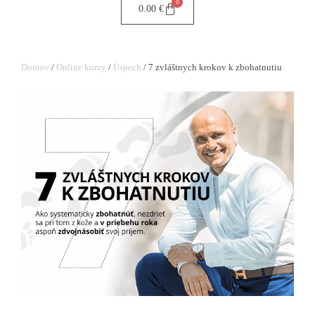
0
0.00
€
Domov
/
Online kurzy
/
Úspech
/ 7 zvláštnych krokov k zbohatnutiu