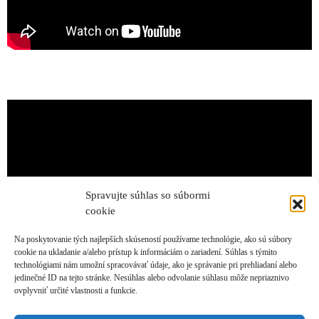
Spravujte súhlas so súbormi
cookie
Na poskytovanie tých najlepších skúseností používame technológie, ako sú súbory
cookie na ukladanie a/alebo prístup k informáciám o zariadení. Súhlas s týmito
technológiami nám umožní spracovávať údaje, ako je správanie pri prehliadaní alebo
jedinečné ID na tejto stránke. Nesúhlas alebo odvolanie súhlasu môže nepriaznivo
ovplyvniť určité vlastnosti a funkcie.