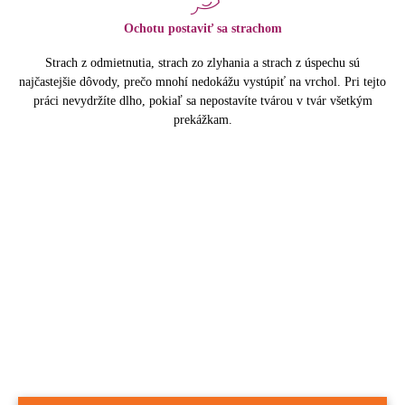
Ochotu postaviť sa strachom
Strach z odmietnutia, strach zo zlyhania a strach z úspechu sú
najčastejšie dôvody, prečo mnohí nedokážu vystúpiť na vrchol. Pri tejto
práci nevydržíte dlho, pokiaľ sa nepostavíte tvárou v tvár všetkým
prekážkam.
„Skutočný líder je ten, kto inšpiruje
ostatných, povzbudzuje ich a vedie ich
smerom k vytváraniu vlastnej
výnimočnosti.“
Robin Sharma