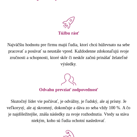
Túžbu rásť
Najväčšiu hodnotu pre firmu majú ľudia, ktorí chcú húževnato na sebe
pracovať a posúvať sa neustále vpred. Každodenne zdokonaľujú svoje
zručnosti a schopnosti, ktoré skôr či neskôr začnú prinášať želateľné
výsledky.
Odvahu prevziať zodpovednosť
Skutočný líder vie počúvať, je odvážny, je ľudský, ale aj prísny. Je
veľkorysý, ale aj skromný, dokončuje a dáva zo seba vždy 100 %. A čo
je najdôležitejšie, znáša následky za svoje rozhodnutia. Vtedy sa stáva
niekým, koho sú ľudia ochotní nasledovať.