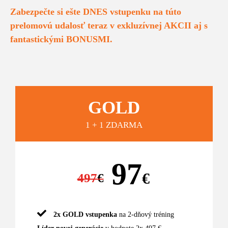
Zabezpečte si ešte DNES vstupenku na túto
prelomovú udalosť teraz v exkluzívnej AKCII aj s
fantastickými BONUSMI.
GOLD
1 + 1 ZDARMA
97
€
497
€
2x GOLD vstupenka
na 2-dňový tréning