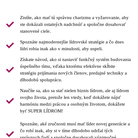
Zistíte, ako mať tú správnu charizmu a vyžarovanie, aby
ste dokázali ostatných nadchnúť a spoločne dosahovať
stanovené ciele.
Spoznáte najmodernejšie lídrovské stratégie a čo dnes
lídri robia inak ako v minulosti, aby uspeli.​
Získate návod, ako si nastaviť funkčný systém budovania
úspešného tímu, vďaka ktorému efektívne skĺbite
stratégiu prijímania nových členov, predajné techniky a
dlhodobú spoluprácu.​
Naučíte sa, ako sa stať nielen biznis lídrom, ale aj lídrom
svojho života, pretože len vtedy, keď dokážete nájsť
harmóniu medzi prácou a osobným životom, dokážete
byť SUPER LÍDROM!
Spoznáte, aké zručnosti musí mať líder novej generácie a
čo robí inak, aby si v tíme dlhodobo udržal tých
správnych ľudí a spoločne dosahovali výnimočné