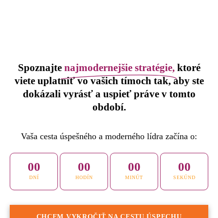
Spoznajte
najmodernejšie stratégie,
ktoré
viete uplatniť vo vašich tímoch tak, aby ste
dokázali vyrásť a uspieť práve v tomto
období.
Vaša cesta úspešného a moderného lídra začína o:
00
00
00
00
DNÍ
HODÍN
MINÚT
SEKÚND
CHCEM VYKROČIŤ NA CESTU ÚSPECHU