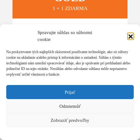
1 + 1 ZDARMA
97
Spravujte súhlas so súbormi
€
497
€
cookie
Na poskytovanie tých najlepších skúseností používame technológie, ako sú súbory
cookie na ukladanie a/alebo prístup k informáciám o zariadení. Súhlas s týmito
technológiami nám umožní spracovávať údaje, ako je správanie pri prehliadaní alebo
2x GOLD vstupenka
na 2-dňový tréning
jedinečné ID na tejto stránke. Nesúhlas alebo odvolanie súhlasu môže nepriaznivo
Líder novej generácie
v hodnote 2x 497 €
ovplyvniť určité vlastnosti a funkcie.
Tréningový manuál
v hodnote 47 €
Prijať
Odmietnúť
Certifikát
o absolvovaní tréningu
Zobraziť predvoľby
Sedenie
v zadných radách