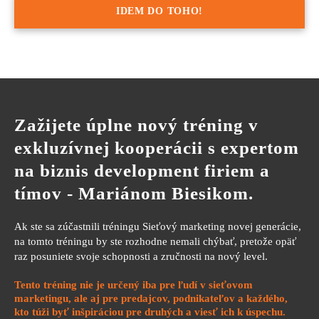
IDEM DO TOHO!
Zažijete úplne nový tréning v
exkluzívnej kooperácii s expertom
na biznis development firiem a
tímov - Mariánom Biesikom.
Ak ste sa zúčastnili tréningu Sieťový marketing novej generácie,
na tomto tréningu by ste rozhodne nemali chýbať, pretože opäť
raz posuniete svoje schopnosti a zručnosti na nový level.
Tento tréning nie je určený iba pre ľudí v sieťovom
marketingu, ale aj pre predajcov, podnikateľov a každého,
kto túži byť inšpiráciou pre druhých a viesť ich k úspechu.