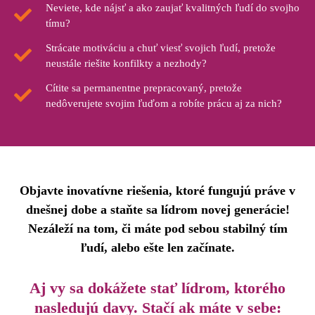
Neviete, kde nájsť a ako zaujať kvalitných ľudí do svojho
tímu?
Strácate motiváciu a chuť viesť svojich ľudí, pretože
neustále riešite konfilkty a nezhody?
Cítite sa permanentne prepracovaný, pretože
nedôverujete svojim ľuďom a robíte prácu aj za nich?
Objavte inovatívne riešenia, ktoré fungujú práve v
dnešnej dobe a staňte sa lídrom novej generácie!
Nezáleží na tom, či máte pod sebou stabilný tím
ľudí, alebo ešte len začínate.
Aj vy sa dokážete stať lídrom, ktorého
nasledujú davy. Stačí ak máte v sebe: