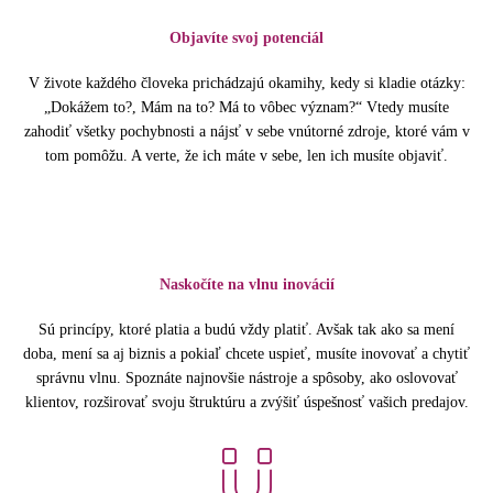
Objavíte svoj potenciál
V živote každého človeka prichádzajú okamihy, kedy si kladie otázky:
„Dokážem to?, Mám na to? Má to vôbec význam?“ Vtedy musíte
zahodiť všetky pochybnosti a nájsť v sebe vnútorné zdroje, ktoré vám v
tom pomôžu. A verte, že ich máte v sebe, len ich musíte objaviť.
Naskočíte na vlnu inovácií
Sú princípy, ktoré platia a budú vždy platiť. Avšak tak ako sa mení
doba, mení sa aj biznis a pokiaľ chcete uspieť, musíte inovovať a chytiť
správnu vlnu. Spoznáte najnovšie nástroje a spôsoby, ako oslovovať
klientov, rozširovať svoju štruktúru a zvýšiť úspešnosť vašich predajov.