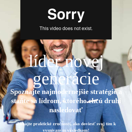
líder novej
generácie
Spoznajte najmodernejšie stratégie a
staňte sa lídrom, ktorého chcú druhí
nasledovať
Získajte praktické zručnosti, ako doviesť svoj tím k
vysnívaným výsledkom!