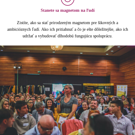
Stanete sa magnetom na ľudí
Zistíte, ako sa stať prirodzeným magnetom pre šikovných a
ambicióznych ľudí. Ako ich pritiahnuť a čo je ešte dôležitejšie, ako ich
udržať a vybudovať dlhodobú fungujúcu spoluprácu.