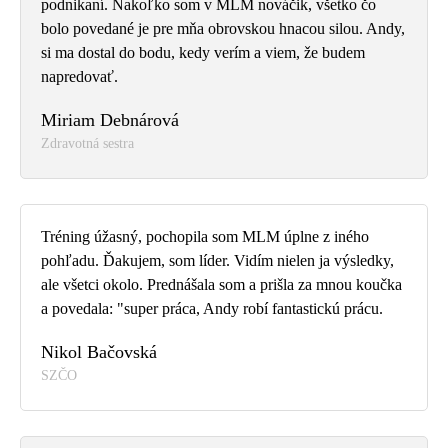
podnikaní. Nakoľko som v MLM nováčik, všetko čo
bolo povedané je pre mňa obrovskou hnacou silou. Andy,
si ma dostal do bodu, kedy verím a viem, že budem
napredovať.
Miriam Debnárová
Zdravotná sestra
Tréning úžasný, pochopila som MLM úplne z iného
pohľadu. Ďakujem, som líder. Vidím nielen ja výsledky,
ale všetci okolo. Prednášala som a prišla za mnou koučka
a povedala: "super práca, Andy robí fantastickú prácu.
Nikol Bačovská
SZČO