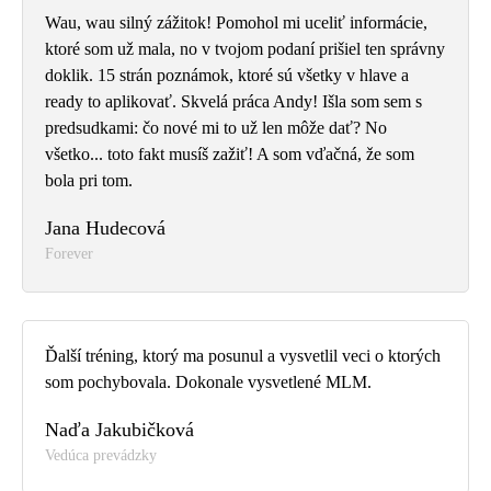
Wau, wau silný zážitok! Pomohol mi uceliť informácie,
ktoré som už mala, no v tvojom podaní prišiel ten správny
doklik. 15 strán poznámok, ktoré sú všetky v hlave a
ready to aplikovať. Skvelá práca Andy! Išla som sem s
predsudkami: čo nové mi to už len môže dať? No
všetko... toto fakt musíš zažiť! A som vďačná, že som
bola pri tom.
Jana Hudecová
Forever
Ďalší tréning, ktorý ma posunul a vysvetlil veci o ktorých
som pochybovala. Dokonale vysvetlené MLM.
Naďa Jakubičková
Vedúca prevádzky