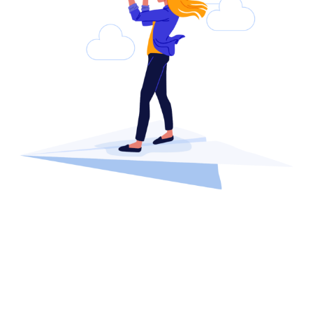
Líder je človek, ktorý vás zavedie
tam, kam by ste sa sami
neodvážili ísť.
Doba sa rapídne mení a s ňou aj biznis, systém práce a vedenia