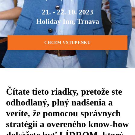
21. - 22. 10. 2023
Holiday Inn, Trnava
CHCEM VSTUPENKU
Čítate tieto riadky, pretože ste
odhodlaný, plný nadšenia a
veríte, že pomocou správnych
stratégií a overeného know-how
dokážete byť LÍDROM, ktorý