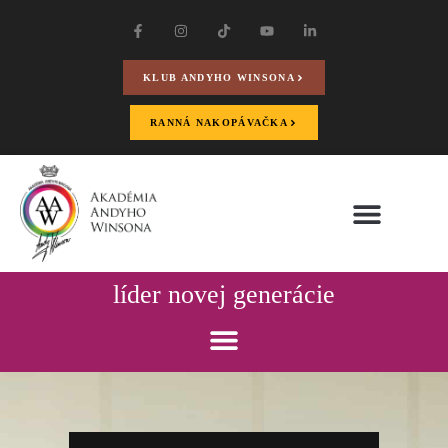
KLUB ANDYHO WINSONA
RANNÁ NAKOPÁVAČKA
líder novej generácie