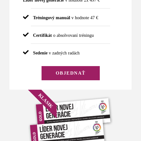
Líder novej generácie
v hodnote 2x 497 €
Tréningový manuál
v hodnote 47 €
Certifikát
o absolvovaní tréningu
Sedenie
v zadných radách
OBJEDNAŤ
KLASIK