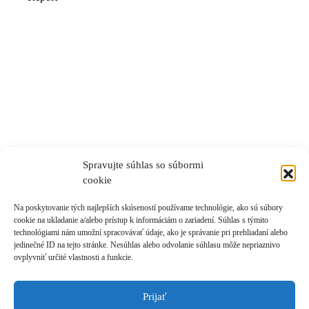
Spravujte súhlas so súbormi
cookie
Na poskytovanie tých najlepších skúseností používame technológie, ako sú súbory
cookie na ukladanie a/alebo prístup k informáciám o zariadení. Súhlas s týmito
technológiami nám umožní spracovávať údaje, ako je správanie pri prehliadaní alebo
jedinečné ID na tejto stránke. Nesúhlas alebo odvolanie súhlasu môže nepriaznivo
ovplyvniť určité vlastnosti a funkcie.
Prijať
Prihlásiť sa k odberu novinek