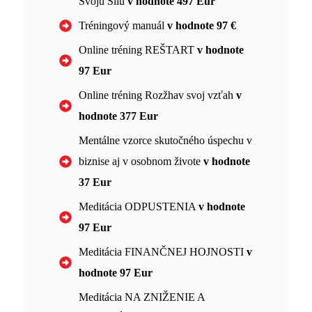
Svoju Silu
v hodnote 497 Eur
Tréningový manuál
v hodnote 97 €
Online tréning REŠTART
v hodnote
97 Eur
Online tréning Rozžhav svoj vzťah
v
hodnote 377 Eur
Mentálne vzorce skutočného úspechu v
biznise aj v osobnom živote
v hodnote
37 Eur
Meditácia ODPUSTENIA
v hodnote
97 Eur
Meditácia FINANČNEJ HOJNOSTI
v
hodnote 97 Eur
Meditácia NA ZNIŽENIE A