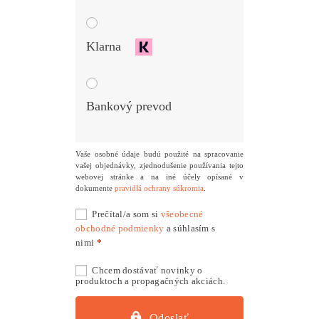
Klarna
Bankový prevod
Vaše osobné údaje budú použité na spracovanie
vašej objednávky, zjednodušenie používania tejto
webovej stránke a na iné účely opísané v
dokumente
pravidlá ochrany súkromia
.
Prečítal/a som si
všeobecné
obchodné podmienky
a súhlasím s
nimi
*
Chcem dostávať novinky o
produktoch a propagačných akciách.
Odoslať