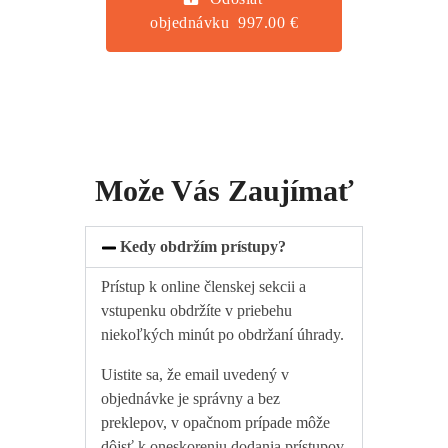
objednávku 997.00 €
Može Vás Zaujímať
Kedy obdržím prístupy?
Prístup k online členskej sekcii a
vstupenku obdržíte v priebehu
niekoľkých minút po obdržaní úhrady.
Uistite sa, že email uvedený v
objednávke je správny a bez
preklepov, v opačnom prípade môže
dôjsť k oneskoreniu dodania prístupov