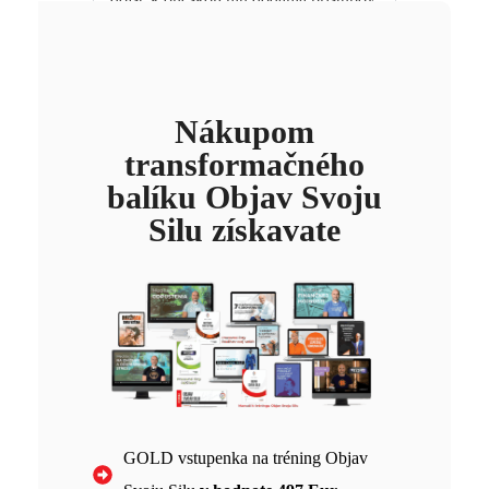
a vstupenky.
Kedy sa koná tréning Objav
Svoju Silu?
Nákupom
transformačného
balíku Objav Svoju
Silu získavate
GOLD vstupenka na tréning Objav