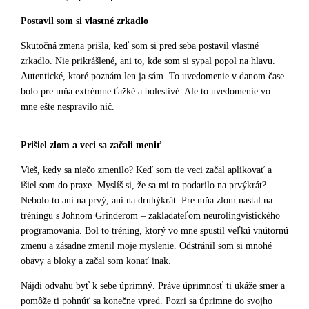
Postavil som si vlastné zrkadlo
Skutočná zmena prišla, keď som si pred seba postavil vlastné
zrkadlo.
Nie prikrášlené, ani to, kde som si sypal popol na hlavu.
Autentické, ktoré poznám len ja sám. To uvedomenie v danom čase
bolo pre mňa extrémne ťažké a bolestivé. Ale to uvedomenie vo
mne ešte nespravilo nič.
Prišiel zlom a veci sa začali meniť
Vieš, kedy sa niečo zmenilo? Keď som tie veci začal aplikovať a
išiel som do praxe. Myslíš si, že sa mi to podarilo na prvýkrát?
Nebolo to ani na prvý, ani na druhýkrát.
Pre mňa zlom nastal na
tréningu s Johnom Grinderom – zakladateľom neurolingvistického
programovania. Bol to tréning, ktorý vo mne spustil veľkú vnútornú
zmenu a zásadne zmenil moje myslenie. Odstránil som si mnohé
obavy a bloky a začal som konať inak.
Nájdi odvahu byť k sebe úprimný. Práve úprimnosť ti ukáže smer a
pomôže ti pohnúť sa konečne vpred. Pozri sa úprimne do svojho