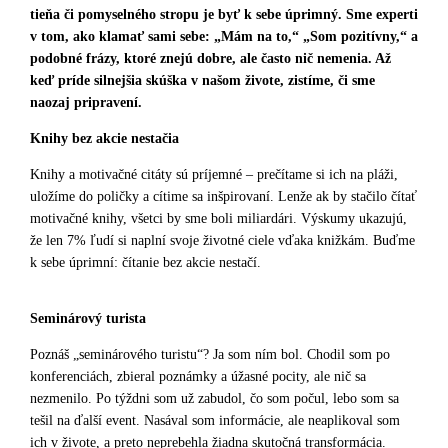
tieňa či pomyselného stropu je byť k sebe úprimný. Sme experti
v tom, ako klamať sami sebe: „Mám na to,“ „Som pozitívny,“ a
podobné frázy, ktoré znejú dobre, ale často nič nemenia. Až
keď príde silnejšia skúška v našom živote, zistíme, či sme
naozaj pripravení.
Knihy bez akcie nestačia
Knihy a motivačné citáty sú príjemné – prečítame si ich na pláži,
uložíme do poličky a cítime sa inšpirovaní. Lenže ak by stačilo čítať
motivačné knihy, všetci by sme boli miliardári. Výskumy ukazujú,
že len
7%
ľudí si naplní svoje životné ciele vďaka knižkám. Buďme
k sebe úprimní: čítanie bez akcie nestačí.
Seminárový turista
Poznáš „seminárového turistu“? Ja som ním bol. Chodil som po
konferenciách, zbieral poznámky a úžasné pocity, ale nič sa
nezmenilo. Po týždni som už zabudol, čo som počul, lebo som sa
tešil na ďalší event. Nasával som informácie, ale neaplikoval som
ich v živote, a preto neprebehla žiadna skutočná transformácia.