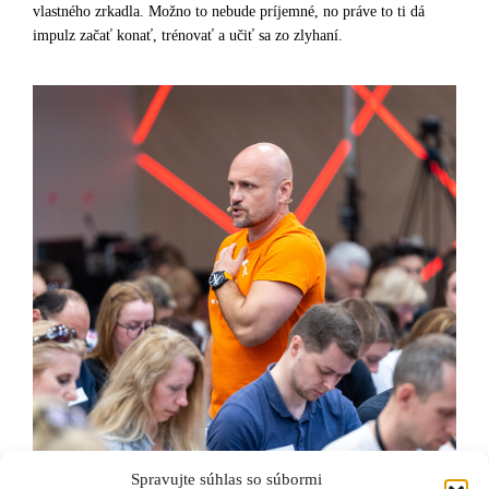
vlastného zrkadla. Možno to nebude príjemné, no práve to ti dá
impulz začať konať, trénovať a učiť sa zo zlyhaní.
Spravujte súhlas so súbormi