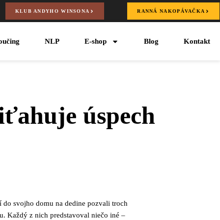
KLUB ANDYHO WINSONA
RANNÁ NAKOPÁVAČKA
oučing
NLP
E-shop
Blog
Kontakt
riťahuje úspech
í do svojho domu na dedine pozvali troch
u. Každý z nich predstavoval niečo iné –