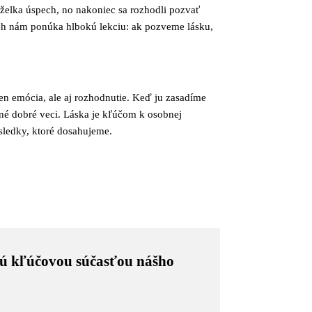
nželka úspech, no nakoniec sa rozhodli pozvať
íbeh nám ponúka hlbokú lekciu: ak pozveme lásku,
len emócia, ale aj rozhodnutie. Keď ju zasadíme
tné dobré veci. Láska je kľúčom k osobnej
ýsledky, ktoré dosahujeme.
 sú kľúčovou súčasťou nášho