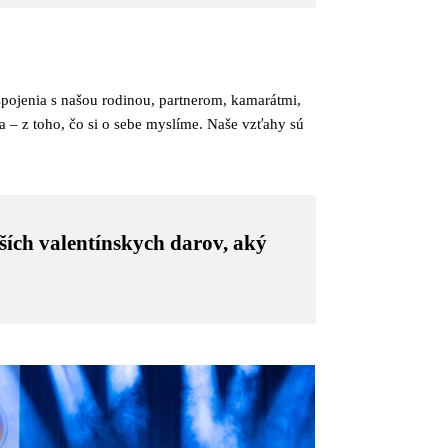
 spojenia s našou rodinou, partnerom, kamarátmi,
 – z toho, čo si o sebe myslíme. Naše vzťahy sú
jších valentínskych darov, aký