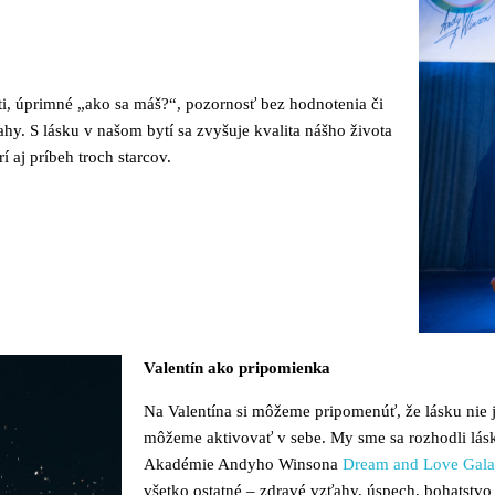
, úprimné „ako sa máš?“, pozornosť bez hodnotenia či
hy. S lásku v našom bytí sa zvyšuje kvalita nášho života
 aj príbeh troch starcov.
Valentín ako pripomienka
Na Valentína si môžeme pripomenúť, že lásku nie je
môžeme aktivovať v sebe. My sme sa rozhodli lás
Akadémie Andyho Winsona
Dream and Love Gala
všetko ostatné – zdravé vzťahy, úspech, bohatstvo 