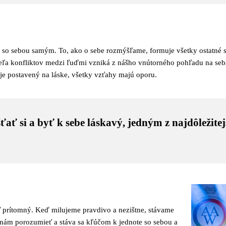
zťah so sebou samým. To, ako o sebe rozmýšľame, formuje všetky ostatné
Veľa konfliktov medzi ľuďmi vzniká z nášho vnútorného pohľadu na seba
 je postavený na láske, všetky vzťahy majú oporu.
ťať si a byť k sebe láskavý, jedným z najdôležite
byť prítomný. Keď milujeme pravdivo a nezištne, stávame
 nám porozumieť a stáva sa kľúčom k jednote so sebou a