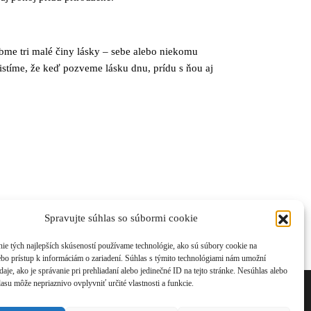
bme tri malé činy lásky – sebe alebo niekomu
stíme, že keď pozveme lásku dnu, prídu s ňou aj
Spravujte súhlas so súbormi cookie
ie tých najlepších skúseností používame technológie, ako sú súbory cookie na
ebo prístup k informáciám o zariadení. Súhlas s týmito technológiami nám umožní
aje, ako je správanie pri prehliadaní alebo jedinečné ID na tejto stránke. Nesúhlas alebo
asu môže nepriaznivo ovplyvniť určité vlastnosti a funkcie.