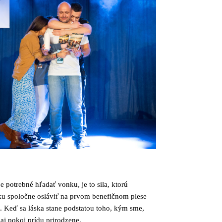
 potrebné hľadať vonku, je to sila, ktorú
ku spoločne osláviť na prvom benefičnom plese
. Keď sa láska stane podstatou toho, kým sme,
aj pokoj prídu prirodzene.