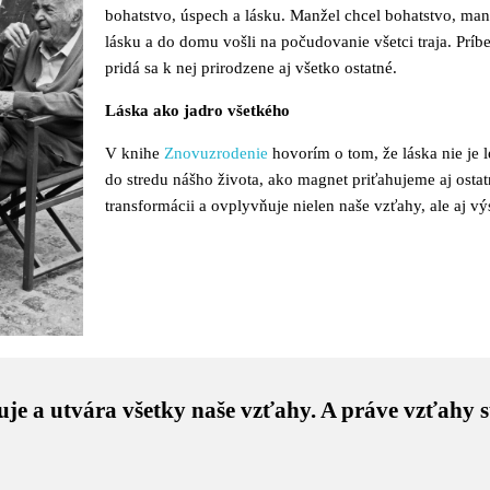
bohatstvo, úspech a lásku. Manžel chcel bohatstvo, ma
lásku a do domu vošli na počudovanie všetci traja. Pr
pridá sa k nej prirodzene aj všetko ostatné.
Láska ako jadro všetkého
V knihe
Znovuzrodenie
hovorím o tom, že láska nie je 
do stredu nášho života, ako magnet priťahujeme aj osta
transformácii a ovplyvňuje nielen naše vzťahy, ale aj v
muje a utvára všetky naše vzťahy. A práve vzťahy