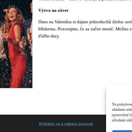
Výzva na záver
Dnes na Valentína si dajme jednoduchú úlohu: uro
blízkemu. Pozorujme, čo sa začne meniť. Možno zi
ďalšie dary.
Na poskytovan
ukladanie a/al
spracovávať úd
odvolanie súhl
Prihlásiť sa k odberu novinek