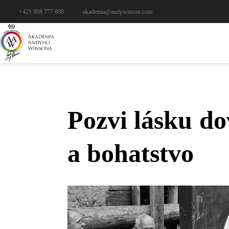
+421 908 777 808
akademia@andywinson.com
Pozvi lásku do
a bohatstvo