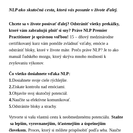
NLP ako skutočná cesta, ktorá vás posunie v živote ďalej.
Chcete sa v živote posúvať ďalej? Odstrániť všetky prekážky,
ktoré vám zabraňujú plniť si sny? Práve NLP Premier
Practitioner je správnou voľbou!
15 – dňový medzinárodne
certifikovaný kurz vám pomôže zvládnuť vzťahy, emócie a
odstrániť bloky, ktoré v živote máte. Prečo práve NLP? Je to ako
manuál ľudského mozgu, ktorý skrýva mnoho možností k
zvyšovaniu výkonov.
Čo všetko dosiahnete vďaka NLP:
1.
Dosiahnete svoje ciele rýchlejšie.
2.
Získate kontrolu nad emóciami.
3.
Objavíte svoj skutočný potenciál.
4.
Naučíte sa efektívne komunikovať.
5.
Odstránite bloky a strachy.
Vytvorte si vašu vlastnú cestu k neobmedzenému potenciálu.
Staňte
sa lepším, vyrovnanejším, šťastenejším a úspešnejším
človekom.
Proces, ktorý si môžete prispôsobiť podľa seba. Naučte