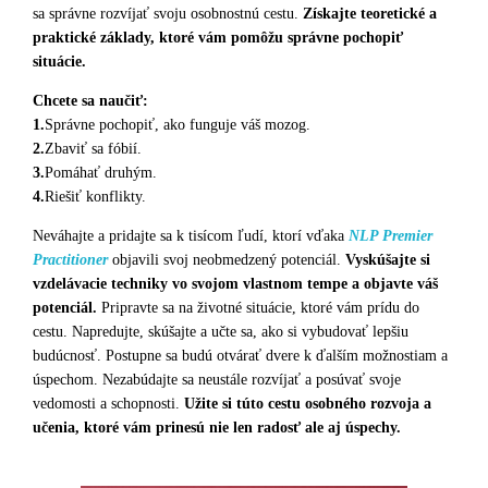
sa správne rozvíjať svoju osobnostnú cestu.
Získajte teoretické a
praktické základy, ktoré vám pomôžu správne pochopiť
situácie.
Chcete sa naučiť:
1.
Správne pochopiť, ako funguje váš mozog.
2.
Zbaviť sa fóbií.
3.
Pomáhať druhým.
4.
Riešiť konflikty.
Neváhajte a pridajte sa k tisícom ľudí, ktorí vďaka
NLP Premier
Practitioner
objavili svoj neobmedzený potenciál.
Vyskúšajte si
vzdelávacie techniky vo svojom vlastnom tempe a objavte váš
potenciál.
Pripravte sa na životné situácie, ktoré vám prídu do
cestu. Napredujte, skúšajte a učte sa, ako si vybudovať lepšiu
budúcnosť. Postupne sa budú otvárať dvere k ďalším možnostiam a
úspechom. Nezabúdajte sa neustále rozvíjať a posúvať svoje
vedomosti a schopnosti.
Užite si túto cestu osobného rozvoja a
učenia, ktoré vám prinesú nie len radosť ale aj úspechy.