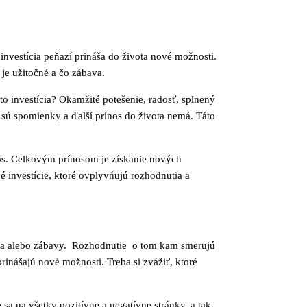
investícia peňazí prináša do života nové možnosti.
je užitočné a čo zábava.
to investícia? Okamžité potešenie, radosť, splnený
 sú spomienky a ďalší prínos do života nemá. Táto
nos. Celkovým prínosom je získanie nových
 investície, ktoré ovplyvńujú rozhodnutia a
lania alebo zábavy. Rozhodnutie o tom kam smerujú
inášajú nové možnosti. Treba si zvážiť, ktoré
 sa na všetky pozitívne a negatívne stránky, a tak