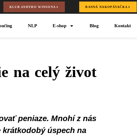
KLUB ANDYHO WINSONA
RANNÁ NAKOPÁVAČKA
oučing
NLP
E-shop
Blog
Kontakt
e na celý život
tovať peniaze. Mnohí z nás
le krátkodobý úspech na