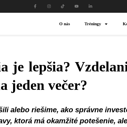
O nás
Tréningy
K
ia je lepšia? Vzdelani
a jeden večer?
šili alebo riešime, ako správne inves
avy, ktorá má okamžité potešenie, a