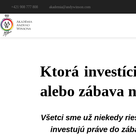
+421 908 777 808
akademia@andywinson.com
Ktorá investíc
alebo zábava n
Všetci sme už niekedy rie
investujú práve do záb