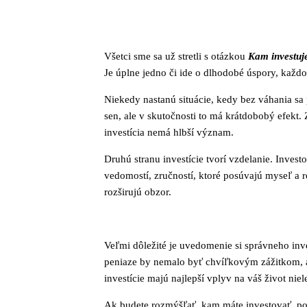
Všetci sme sa už stretli s otázkou
Kam investuj
Je úplne jedno či ide o dlhodobé úspory, každ
Niekedy nastanú situácie, kedy bez váhania sa p
sen, ale v skutočnosti to má krátdobobý efekt.
investícia nemá hlbší význam.
Druhú stranu investície tvorí vzdelanie. Inve
vedomostí, zručností, ktoré posúvajú myseľ a 
rozširujú obzor.
Veľmi dôležité je uvedomenie si správneho inv
peniaze by nemalo byť chvíľkovým zážitkom, ale
investície majú najlepší vplyv na váš život nie
Ak budete rozmýšľať, kam máte investovať, pol