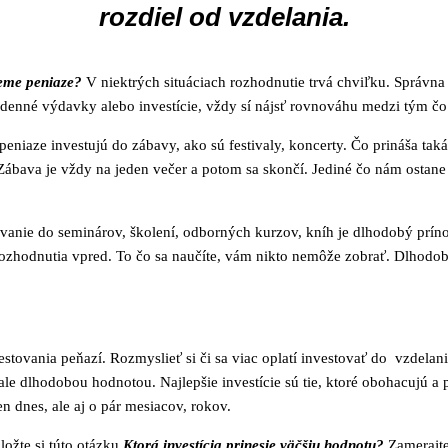
rozdiel od vzdelania.
eme peniaze?
V niektrých situáciach rozhodnutie trvá chviľku. Správna 
odenné výdavky alebo investície, vždy sí nájsť rovnováhu medzi tým čo 
eniaze investujú do zábavy, ako sú festivaly, koncerty. Čo prináša taká
 Zábava je vždy na jeden večer a potom sa skončí. Jediné čo nám ostane
stovanie do seminárov, školení, odborných kurzov, kníh je dlhodobý prí
rozhodnutia vpred. To čo sa naučíte, vám nikto nemôže zobrať. Dlhodobé
estovania peňazí. Rozmyslieť si či sa viac oplatí investovať do vzde
 dlhodobou hodnotou. Najlepšie investície sú tie, ktoré obohacujú a pr
len dnes, ale aj o pár mesiacov, rokov.
ožte si túto otázku
Ktorá investícia prinesie väčšiu hodnotu?
Zamerajte