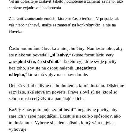
Veľmi dôležité je zastaviť takéto hodnotenie a zamerať sa na to, ako
správne vyjadrovať hodnotenia.
Zabrániť zraňovanie emócií, ktoré sú často terčom. V prípade, ak
vás niečo nahnevá, snažte sa zamerať na konkrétny čin, a nie na
človeka.
Často hodnotíme človeka a nie jeho činy. Namiesto toho, aby
ste niekomu povedali
„si lenivý,“
skúste formuláciu vety
„nesplnil si to, čo si sľúbil.“
Takéto vyjadríte svoje pocity
bez toho, aby ste na osobu nalepili
„negatívnu
nálepku,“
ktorá má vplyv na sebavedomie.
Deti sú veľmi citlivné na hodnotenia, ktoré dostanú. Dôsledne
si zvážte, aké slová im poviete. Práve slová sú tie, ktoré so
sebou nosia celý život a pamätajú si ich.
Každý z nás potrebuje
„ventilovať“
negatívne pocity, aby
sme ich v sebe nepotláčali. Existuje niekoľko spôsobov, ako
to dosiahnuť. Vyberte si jeden spôsob, ktorý vám najviac
vyhovuje.