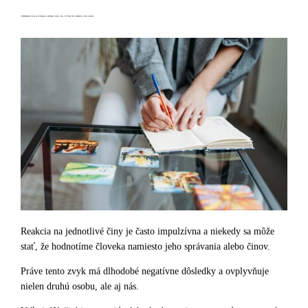
V každodennom živote sa stretávame s nezhodami alebo s tým, že človek robí rozhodnutia, ktoré rozrušia.
Reakcia na jednotlivé činy je často impulzívna a niekedy sa môže
stať, že hodnotíme človeka namiesto jeho správania alebo činov.
Práve tento zvyk má dlhodobé negatívne dôsledky a ovplyvňuje
nielen druhú osobu, ale aj nás.