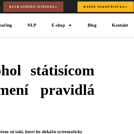
KLUB ANDYHO WINSONA
RANNÁ NAKOPÁVAČKA
oučing
NLP
E-shop
Blog
Kontakt
ol státisícom
ení pravidlá
otom sú takí, ktorí ho dokážu systematicky