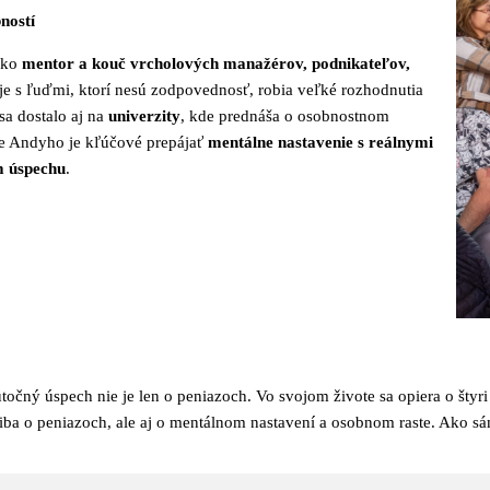
ností
ako
mentor a kouč vrcholových manažérov, podnikateľov,
je s ľuďmi, ktorí nesú zodpovednosť, robia veľké rozhodnutia
a dostalo aj na
univerzity
, kde prednáša o osobnostnom
Pre Andyho je kľúčové prepájať
mentálne nastavenie s reálnymi
m úspechu
.
utočný úspech nie je len o peniazoch.
Vo svojom živote sa opiera o štyri
iba o peniazoch, ale aj o mentálnom nastavení a osobnom raste. Ako sá