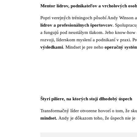
Mentor lídrov, podnikateľov a vrcholových osob
Popri verejných tréningoch pôsobí Andy Winson 
lídrov a profesionálnych športovcov
. Spolupracu
a fungujú pod neustálym tlakom. Jeho know-how s
rozvoji, líderskom myslení a podnikaní v praxi. 
výsledkami
. Mindset je pre neho
operačný systé
Štyri piliere, na ktorých stojí dlhodobý úspech
Transformačný líder otvorene hovorí o tom, že sk
mindset.
Andy je dôkazom toho, že úspech nie je 