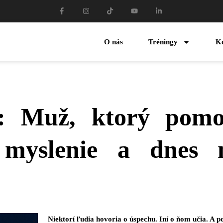
O nás
Tréningy
K
 Muž, ktorý pomoh
 myslenie a dnes m
Niektorí ľudia hovoria o úspechu. Iní o ňom učia. A p