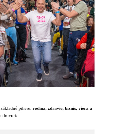
 základné piliere:
rodina, zdravie, biznis, viera a
m hovorí: