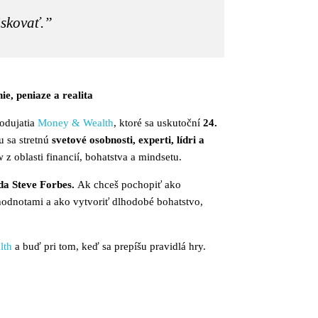
iskovať.”
e, peniaze a realita
odujatia
Money & Wealth
, ktoré sa uskutoční
24.
u sa stretnú
svetové osobnosti, experti, lídri a
 z oblasti financií, bohatstva a mindsetu.
da Steve Forbes.
Ak chceš pochopiť ako
hodnotami a ako vytvoriť dlhodobé bohatstvo,
lth
a buď pri tom, keď sa prepíšu pravidlá hry.