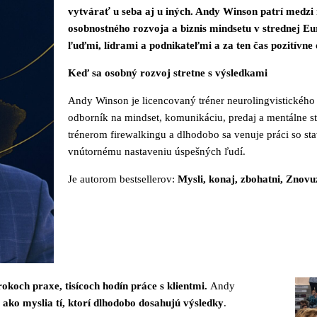
vytvárať u seba aj u iných. Andy Winson patrí medzi
osobnostného rozvoja a biznis mindsetu v strednej Eu
ľuďmi, lídrami a podnikateľmi a za ten čas pozitívne 
Keď sa osobný rozvoj stretne s výsledkami
Andy Winson je licencovaný tréner neurolingvistického
odborník na mindset, komunikáciu, predaj a mentálne s
trénerom firewalkingu a dlhodobo sa venuje práci so s
vnútornému nastaveniu úspešných ľudí.
Je autorom bestsellerov:
Mysli, konaj, zbohatni, Znov
rokoch praxe, tisícoch hodín práce s klientmi.
Andy
,
ako myslia tí, ktorí dlhodobo dosahujú výsledky
.