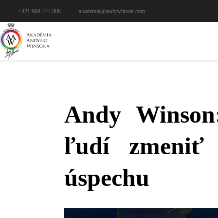
+421 908 777 808
akademia@andywinson.com
Andy Winson:
ľudí zmeniť
úspechu