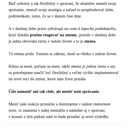
Buď ochotný a tak flexibilný v správaní, že okamžite zmeníš svoje
správanie, zmeníš svoju stratégiu a začneš to prispôsobovať dobe,
podmienkam, tomu, čo sa v danom čase deje.
A v dnešnej dobe práve
vyhrávajú na ceste k úspechu podnikateľia
,
ktorí dokážu
pružne reagovať na zmenu
, pretože v dnešnej dobe
je jedna obrovská istota v našom živote a to je
zmena
.
Tá zmena príde. Zmenia sa zákony, mení sa všetko v našom živote.
Klíma sa mení, počasie sa mení, takže
zmena je jediná istota
a my
sa potrebujeme naučiť byť flexibilný a veľmi rýchlo implementovať
tie nové veci do zmien, ktoré nám život prináša.
Čiže nemeniť ani tak ciele, ale meniť naše správanie.
Meniť naše reakcie primárne a dominantne
v našom vnútornom
svete
, to znamená v našej mentalite a následne aj v správaní,
v konaní a tým pádom nám to bude prinášať aj nové výsledky.