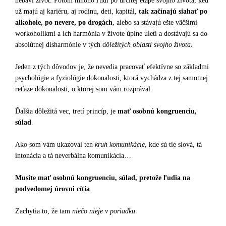
nebaví život. Potom mnoho ľudí po určitej etape svojho života, keď
už majú aj kariéru, aj rodinu, deti, kapitál,
tak začínajú siahať po
alkohole, po nevere, po drogách
, alebo sa stávajú ešte väčšími
workoholikmi a ich harmónia v živote úplne uletí a dostávajú sa do
absolútnej disharmónie v tých d
ôležitých oblastí svojho života.
Jeden z tých dôvodov je, že nevedia pracovať efektívne so základmi
psychológie a fyziológie dokonalosti, ktorá vychádza z tej samotnej
reťaze dokonalosti, o ktorej som vám rozprával.
Ďalšia dôležitá vec, tretí princíp, je
mať osobnú kongruenciu,
súlad
.
Ako som vám ukazoval ten
kruh komunikácie
, kde sú tie slová, tá
intonácia a tá neverbálna komunikácia…
Musíte mať osobnú kongruenciu, súlad, pretože ľudia na
podvedomej úrovni cítia
.
Zachytia to, že tam
niečo nieje v poriadku
.