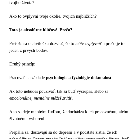
tvojho života?
Ako to ovplyvní tvoje okolie, tvojich najbližších?
Toto je absolútne klúčové. Prečo?
Pretože sa o chvíločku dozvieš, čo to
môže
ovplyvniť
a prečo je to
jeden z prvých bodov.
Druhý princíp:
Pracovať na základe
psychológie a fyziológie dokonalosti
.
Ak toto nebudeš používať, tak sa buď vyčerpáš, alebo sa
emocionálne, mentálne môžeš zrútiť
.
A to sa deje mnohým ľuďom, že dochádza k ich pracovnému, alebo
životnému vyhoreniu.
Prepália sa, dostávajú sa do depresií a v podstate zistia, že ich