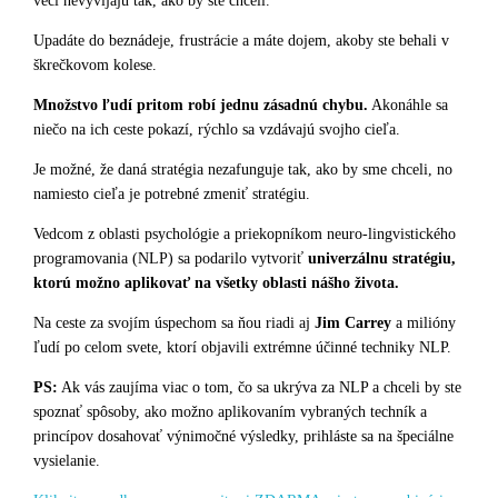
veci nevyvíjajú tak, ako by ste chceli.
Upadáte do beznádeje, frustrácie a máte dojem, akoby ste behali v
škrečkovom kolese.
Množstvo ľudí pritom robí jednu zásadnú chybu.
Akonáhle sa
niečo na ich ceste pokazí, rýchlo sa vzdávajú svojho cieľa.
Je možné, že daná stratégia nezafunguje tak, ako by sme chceli, no
namiesto cieľa je potrebné zmeniť stratégiu.
Vedcom z oblasti psychológie a priekopníkom neuro-lingvistického
programovania (NLP) sa podarilo vytvoriť
univerzálnu stratégiu,
ktorú možno aplikovať na všetky oblasti nášho života.
Na ceste za svojím úspechom sa ňou riadi aj
Jim Carrey
a milióny
ľudí po celom svete, ktorí objavili extrémne účinné techniky NLP.
PS:
Ak vás zaujíma viac o tom, čo sa ukrýva za NLP a chceli by ste
spoznať spôsoby, ako možno aplikovaním vybraných techník a
princípov dosahovať výnimočné výsledky, prihláste sa na špeciálne
vysielanie.