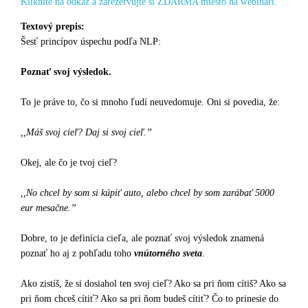
Kliknite na odkaz a zarezervujte si ZDARMA miesto na webinári.
Textový prepis:
Šesť princípov úspechu podľa NLP:
Poznať svoj výsledok.
To je práve to, čo si mnoho ľudí neuvedomuje. Oni si povedia, že:
,,Máš svoj cieľ? Daj si svoj cieľ.’’
Okej, ale čo je tvoj cieľ?
,,No chcel by som si kúpiť auto, alebo chcel by som zarábať 5000
eur mesačne.”
Dobre, to je definícia cieľa, ale poznať svoj výsledok znamená
poznať ho aj z pohľadu toho
vnútorného sveta
.
Ako zistíš, že si dosiahol ten svoj cieľ? Ako sa pri ňom cítiš? Ako sa
pri ňom chceš cítiť? Ako sa pri ňom budeš cítiť? Čo to prinesie do