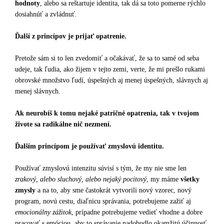
hodnoty
, alebo sa reštartuje identita, tak dá sa toto pomerne rýchlo
dosiahnúť a zvládnuť.
Ďalší z princípov je prijať opatrenie.
Pretože sám si to len zvedomiť a očakávať, že sa to samé od seba
udeje, tak ľudia, ako žijem v tejto zemi, verte, že mi prešlo rukami
obrovské množstvo ľudí, úspešných aj menej úspešných, slávnych aj
menej slávnych.
Ak neurobíš k tomu nejaké patričné opatrenia, tak v tvojom
živote sa radikálne nič nezmení.
Ďalším princípom je používať zmyslovú identitu.
Používať zmyslovú intenzitu súvisí s tým, že my nie sme len
zrakový, alebo sluchový, alebo nejaký pocitový
, my máme
všetky
zmysly
a na to, aby sme častokrát vytvorili nový vzorec, nový
program, novú cestu, diaľnicu správania, potrebujeme zažiť aj
emocionálny zážitok
, prípadne potrebujeme vedieť vhodne a dobre
pracovať s emóciou, aby to správanie nadobudlo okamžitú účinnosť.