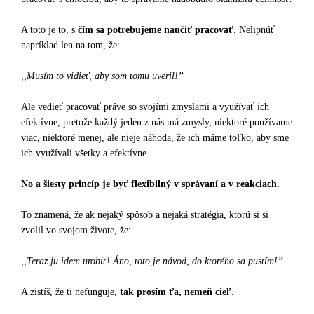
A toto je to, s
čím sa
potrebujeme naučiť pracovať
. Nelipnúť
napríklad len na tom, že:
,,Musím to vidieť, aby som tomu uveril!’’
Ale vedieť pracovať práve so svojími zmyslami a využívať ich
efektívne, pretože každý jeden z nás má zmysly, niektoré používame
viac, niektoré menej, ale nieje náhoda, že ich máme toľko, aby sme
ich využívali všetky a efektívne.
No a šiesty princíp je byť flexibilný v správaní a v reakciach.
To znamená, že ak nejaký spôsob a nejaká stratégia, ktorú si si
zvolil vo svojom živote, že:
,,Teraz ju idem urobiť! Áno, toto je návod, do ktorého sa pustím!’’
A zistíš, že ti nefunguje,
tak prosím ťa, nemeň cieľ
.