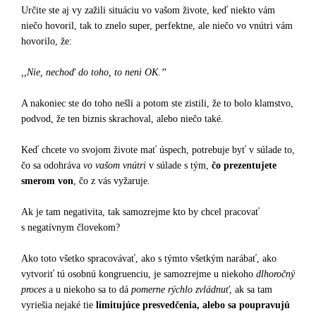
Určite ste aj vy zažili situáciu vo vašom živote, keď niekto vám
niečo hovoril, tak to znelo super, perfektne, ale niečo vo vnútri vám
hovorilo, že:
,,Nie, nechoď do toho, to neni OK.’’
A nakoniec ste do toho nešli a potom ste zistili, že to bolo klamstvo,
podvod, že ten biznis skrachoval, alebo niečo také.
Keď chcete vo svojom živote mať úspech, potrebuje byť v súlade to,
čo sa odohráva
vo vašom vnútri
v súlade s tým,
čo prezentujete
smerom von
, čo z vás vyžaruje.
Ak je tam negativita, tak samozrejme kto by chcel pracovať
s negatívnym človekom?
Ako toto všetko spracovávať, ako s týmto všetkým narábať, ako
vytvoriť tú osobnú kongruenciu, je samozrejme u niekoho
dlhoročný
proces
a u niekoho sa to dá
pomerne rýchlo zvládnuť
, ak sa tam
vyriešia nejaké tie
limitujúce presvedčenia, alebo sa poupravujú