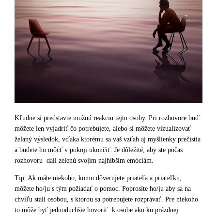
Kľudne si predstavte možnú reakciu tejto osoby. Pri rozhovore buď
môžete len vyjadriť čo potrebujete, alebo si môžete vizualizovať
želaný výsledok, vďaka ktorému sa vaš vzťah aj myšlienky prečistia
a budete ho môcť v pokoji ukončiť. Je dôležité, aby ste počas
rozhovoru dali zelenú svojim najhlbším emóciám.
Tip: Ak máte niekoho, komu dôverujete priateľa a priateľku,
môžete ho/ju s tým požiadať o pomoc. Poprosíte ho/ju aby sa na
chvíľu stali osobou, s ktorou sa potrebujete rozprávať. Pre niekoho
to môže byť jednoduchšie hovoriť k osobe ako ku prázdnej