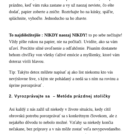
prázdno, keď vám ruka zastane a vy už naozaj neviete, čo ešte
dodať, papier zoberte a zničte. Roztrhajte ho na kúsky, spáľte,
spláchnite, vyhoďte. Jednoducho sa ho zbavte.
To najdôležitejšie : NIKDY naozaj NIKDY!
to po sebe nečítajte!
Vždy píšte rukou na papier, nie na počítači. Uvidíte, ako sa vám
uľaví. Precítite silné uvoľnenie a odľahčenie. Písaním dostanete
behom chvíľky von všetky ťaživé emócie a myšlienky, ktoré vám
doteraz vírili hlavou.
Tip: Takýto detox môžete napísať aj ako list niekomu kto vás
nevýslovne štve, s kým ste pohádaný a nedá sa s ním na rovinu a
úprine porozprávať .
2. Vyrozprávajte sa – Metóda prázdnej stoličky
Asi každý z nás zažil už niekedy v živote situáciu, kedy cítil
obrovskú potrebu porozprávať sa s konkrétnym človekom, ale z
nejakého dôvodu to nebolo možné. Vzťahy sa niekedy končia
nečakane, bez prípravy a v nás môže zostať veľa nevypovedaného.