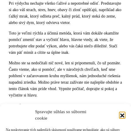
Pri výdychu nechajte všetko ťaživé a nepotrebné odísť. Predstavujte
si ako váš strach, stres, hnev, obavy či zlosť opúšťajú, napríklad ako
ťažký mrak, ktorý odlieta preč, kalný prúd, ktorý steká do zeme,
alebo sivý dym, ktorý odvieva vietor.
Toto je veľmi rýchla a účinná metóda, ktorá vám dokáže okamžite
pomôcť zmeniť stav a vyčistiť hlavu, hlavne vtedy, ak viete, že
potrebujete ešte podať výkon, alebo vás čaká niečo dôležité. Stačí
vám päť minút a cítite sa úplne inak.
Možno ste sa nedočítali nič nové, len si pripomenuli, čo už poznáte.
Často vieme, ako si pomôcť, ale v náročných chvíľach, keď sme
pohltení v začarovanom kruhu myšlienok, nám jednoduché riešenia
napadnú zriedka. Možno práve teraz zažívate nie najlepšie obdobie a
tento článok vám príde vhod. Vypnite počítač, doprajte si pokoj a
vyčistite si hlavu.
Navráťte sa svoj život do stavu prirodzeného pokoja, harmónie
Spravujte súhlas so súbormi
radosti a šťastia.
cookie
Na poskytovanie tých najlepších skúseností používame technológie, ako sú súbory