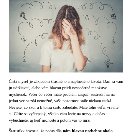
Čistá myseľ je základom šťastného a naplneného života. Darí sa vám
ju udržiavať, alebo vám hlavou prúdi nespočetné množstvo
myšlienok. Večer čo večer máte problém zaspať, sústrediť sa na
jednu vec sa zdá nemožné, vaša pozornosť stále niekam uteká.
Neviete, čo skôr a k tomu často zabúdate. Máte toho veľa, vravíte
si. Cítite sa vyčerpaný, všetko vám lezie na nervy a občas
vybuchnete, aj keď nechcete a potom vás to mrzí.
Štatistiky hovoria, že počas dňa
nám hlavou prebehne okolo