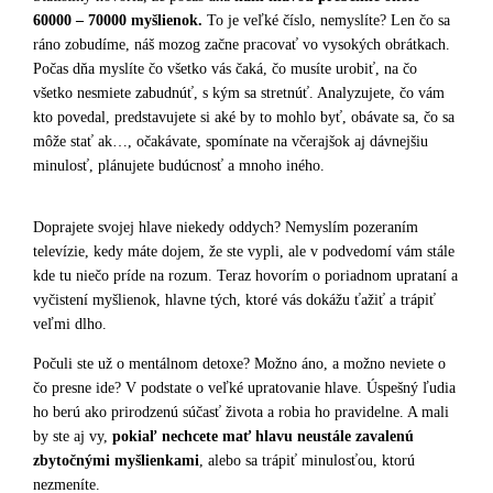
60000 – 70000 myšlienok.
To je veľké číslo, nemyslíte? Len čo sa
ráno zobudíme, náš mozog začne pracovať vo vysokých obrátkach.
Počas dňa myslíte čo všetko vás čaká, čo musíte urobiť, na čo
všetko nesmiete zabudnúť, s kým sa stretnúť. Analyzujete, čo vám
kto povedal, predstavujete si aké by to mohlo byť, obávate sa, čo sa
môže stať ak…, očakávate, spomínate na včerajšok aj dávnejšiu
minulosť, plánujete budúcnosť a mnoho iného.
Doprajete svojej hlave niekedy oddych? Nemyslím pozeraním
televízie, kedy máte dojem, že ste vypli, ale v podvedomí vám stále
kde tu niečo príde na rozum. Teraz hovorím o poriadnom uprataní a
vyčistení myšlienok, hlavne tých, ktoré vás dokážu ťažiť a trápiť
veľmi dlho.
Počuli ste už o mentálnom detoxe? Možno áno, a možno neviete o
čo presne ide? V podstate o veľké upratovanie hlave. Úspešný ľudia
ho berú ako prirodzenú súčasť života a robia ho pravidelne. A mali
by ste aj vy,
pokiaľ nechcete mať hlavu neustále zavalenú
zbytočnými myšlienkami
, alebo sa trápiť minulosťou, ktorú
nezmeníte.