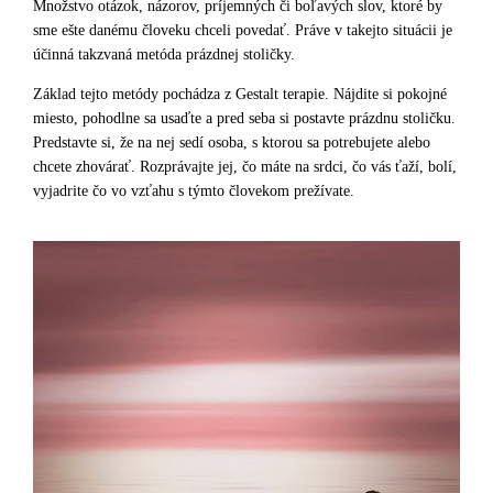
Množstvo otázok, názorov, príjemných či boľavých slov, ktoré by
sme ešte danému človeku chceli povedať. Práve v takejto situácii je
účinná takzvaná metóda prázdnej stoličky.
Základ tejto metódy pochádza z Gestalt terapie. Nájdite si pokojné
miesto, pohodlne sa usaďte a pred seba si postavte prázdnu stoličku.
Predstavte si, že na nej sedí osoba, s ktorou sa potrebujete alebo
chcete zhovárať. Rozprávajte jej, čo máte na srdci, čo vás ťaží, bolí,
vyjadrite čo vo vzťahu s týmto človekom prežívate.