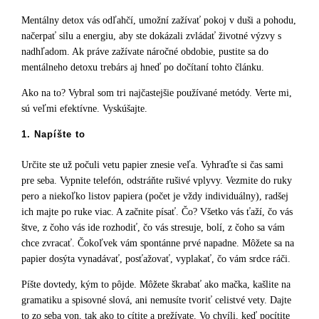
Mentálny detox vás odľahčí, umožní zažívať pokoj v duši a pohodu,
načerpať silu a energiu, aby ste dokázali zvládať životné výzvy s
nadhľadom. Ak práve zažívate náročné obdobie, pustite sa do
mentálneho detoxu trebárs aj hneď po dočítaní tohto článku.
Ako na to? Vybral som tri najčastejšie používané metódy. Verte mi,
sú veľmi efektívne. Vyskúšajte.
1. Napíšte to
Určite ste už počuli vetu papier znesie veľa. Vyhraďte si čas sami
pre seba. Vypnite telefón, odstráňte rušivé vplyvy. Vezmite do ruky
pero a niekoľko listov papiera (počet je vždy individuálny), radšej
ich majte po ruke viac. A začnite písať. Čo? Všetko vás ťaží, čo vás
štve, z čoho vás ide rozhodiť, čo vás stresuje, bolí, z čoho sa vám
chce zvracať. Čokoľvek vám spontánne prvé napadne. Môžete sa na
papier dosýta vynadávať, posťažovať, vyplakať, čo vám srdce ráči.
Píšte dovtedy, kým to pôjde. Môžete škrabať ako mačka, kašlite na
gramatiku a spisovné slová, ani nemusíte tvoriť celistvé vety. Dajte
to zo seba von, tak ako to cítite a prežívate. Vo chvíli, keď pocítite