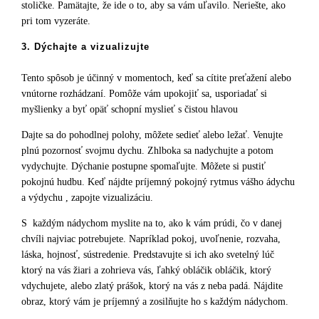
stoličke. Pamätajte, že ide o to, aby sa vám uľavilo. Neriešte, ako
pri tom vyzeráte.
3. Dýchajte a vizualizujte
Tento spôsob je účinný v momentoch, keď sa cítite preťažení alebo
vnútorne rozhádzaní. Pomôže vám upokojiť sa, usporiadať si
myšlienky a byť opäť schopní myslieť s čistou hlavou
Dajte sa do pohodlnej polohy, môžete sedieť alebo ležať. Venujte
plnú pozornosť svojmu dychu. Zhlboka sa nadychujte a potom
vydychujte. Dýchanie postupne spomaľujte. Môžete si pustiť
pokojnú hudbu. Keď nájdte príjemný pokojný rytmus vášho ádychu
a výdychu , zapojte vizualizáciu.
S každým nádychom myslite na to, ako k vám prúdi, čo v danej
chvíli najviac potrebujete. Napríklad pokoj, uvoľnenie, rozvaha,
láska, hojnosť, sústredenie. Predstavujte si ich ako svetelný lúč
ktorý na vás žiari a zohrieva vás, ľahký obláčik obláčik, ktorý
vdychujete, alebo zlatý prášok, ktorý na vás z neba padá. Nájdite
obraz, ktorý vám je príjemný a zosilňujte ho s každým nádychom.