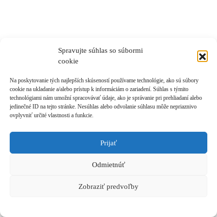
Spravujte súhlas so súbormi
cookie
Na poskytovanie tých najlepších skúseností používame technológie, ako sú súbory
cookie na ukladanie a/alebo prístup k informáciám o zariadení. Súhlas s týmito
technológiami nám umožní spracovávať údaje, ako je správanie pri prehliadaní alebo
jedinečné ID na tejto stránke. Nesúhlas alebo odvolanie súhlasu môže nepriaznivo
ovplyvniť určité vlastnosti a funkcie.
Prijať
Odmietnúť
Zobraziť predvoľby