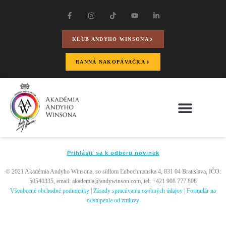
KLUB ANDYHO WINSONA
RANNÁ NAKOPÁVAČKA
Prihlásiť sa k odberu novinek
© 2021 Akadémia Andyho Winsona, so sídlom Ľubochnianska 4, 831 04 Bratislava, IČO:
50540335, email: akademia@andywinson.com, tel: +421 908 777 808
Všeobecné obchodné podmienky
|
Zásady spracúvania osobných údajov
|
Formulár na
odstúpenie od zmluvy