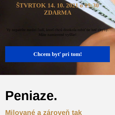
ŠTVRTOK 14. 10. 2021 o 19:30
ZDARMA
Vy nepatríte medzi ľudí, ktorí chcú dookola robiť tie isté chyby.
Máte namierené vyššie!
Chcem byť pri tom!
Peniaze.
Milované a zároveň tak