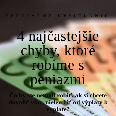
ŠPECIÁLNE VYSIELANIE
4 najčastejšie
chyby, ktoré
robíme s
peniazmi
Čo by ste nemali robiť, ak si chcete
dovoliť viac, nielen žiť od výplaty k
výplate?