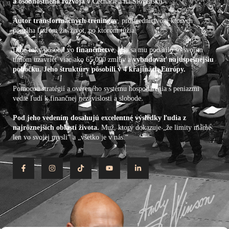
a osobnostného rozvoja
v Čechách a na Slovensku.
Autor transformačných tréningov
, prostredníctvom ktorých
pomáha ľuďom žiť život, po ktorom túžia.
Dlhé roky pôsobil vo
finančníctve
, kde sa mu podarilo so svojím
tímom uzavrieť viac ako 65 000 zmlúv a
vybudovať najúspešnejšiu
pobočku. Jeho štruktúry pôsobili v 4 krajinách Európy.
Pomocou stratégií a overeného systému hospodárenia s peniazmi
vedie ľudí k finančnej nezávislosti a slobode.
Pod jeho vedením dosahujú excelentné výsledky ľudia z
najrôznejších oblastí života.
Muž, ktorý dokazuje „že limity máme
len vo svojej mysli“ a „všetko je v nás.“