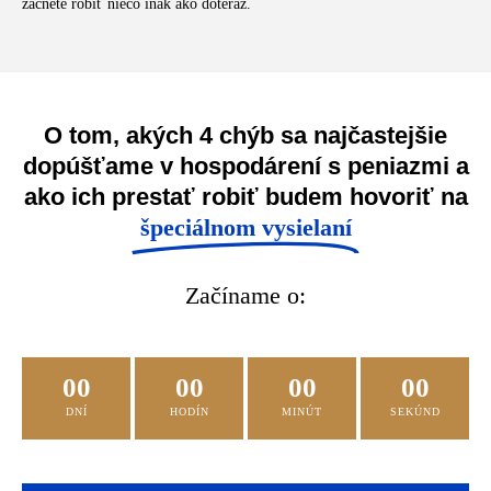
začnete robiť niečo inak ako doteraz.
O tom, akých 4 chýb sa najčastejšie
dopúšťame v hospodárení s peniazmi a
ako ich prestať robiť budem hovoriť na
špeciálnom vysielaní
Začíname o:
00
00
00
00
DNÍ
HODÍN
MINÚT
SEKÚND