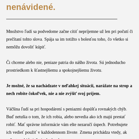
nenávidené.
Množstvo ľudí sa podvedome začne cítiť nepríjemne už len pri počutí či
prečítaní tohto slova. Spája sa im totižto s bolesťou toho, čo všetko si
nemôžu dovoliť kúpiť.
Či chceme alebo nie, peniaze patria do nášho života. Sú jednoducho
prostriedkom k šťastnejšiemu a spokojnejšiemu životu.
Je možné, že sa nachádzate v neľahkej situácii, narážate na strop a
nech robíte čokoľvek, nie a nie zvýšiť svoj príjem.
Väčšina ľudí sa pri hospodárení s peniazmi dopúšťa rovnakých chýb.
Buď netušia o tom, že ich robia, alebo nevedia ako ich majú prestať
robiť. Mať správne informácie vám ešte nezaručí úspech. Potrebujete
ich vedieť použiť v každodennom živote. Zmena prichádza vtedy, ak