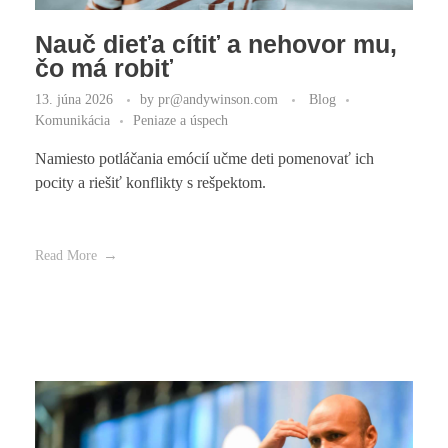
Nauč dieťa cítiť a nehovor mu,
čo má robiť
13. júna 2026
by
pr@andywinson.com
Blog
Komunikácia
Peniaze a úspech
Namiesto potláčania emócií učme deti pomenovať ich
pocity a riešiť konflikty s rešpektom.
Read More