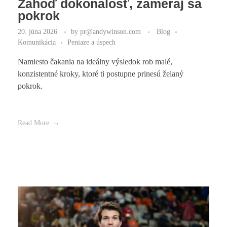
Zahoď dokonalosť, zameraj sa
pokrok
20. júna 2026
by
pr@andywinson.com
Blog
Komunikácia
Peniaze a úspech
Namiesto čakania na ideálny výsledok rob malé,
konzistentné kroky, ktoré ti postupne prinesú želaný
pokrok.
Read More