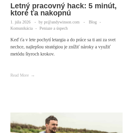
Letný pracovný hack: 5 minút,
ktoré ťa nakopnú
1. júla 2026
by
pr@andywinson.com
Blog
Komunikácia
Peniaze a úspech
Keď ťa v lete pochytí letargia a do práce sa ti ani za svet
nechce, najlepšou stratégiou je znížiť nároky a využiť
metódu štyroch krokov.
Read More