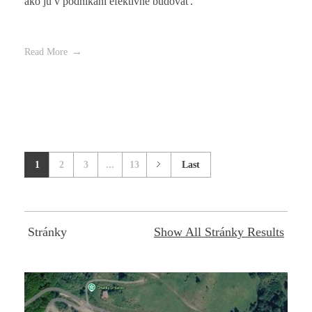
ako ju v podnikaní efektívne budovať.
Read More
1
2
3
...
13
Last
Stránky
Show All Stránky Results