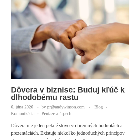
Dôvera v biznise: Buduj kľúč k
dlhodobému rastu
6. júna 2026
by
pr@andywinson.com
Blog
Komunikácia
Peniaze a úspech
Dôvera nie je len pekné slovo vo firemných hodnotách a
prezentáciách. Existuje niekoľko jednoduchých princípov,