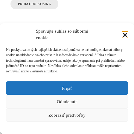
PRIDAŤ DO KOŠÍKA
Spravujte súhlas so súbormi
cookie
Na poskytovanie tých najlepších skúseností používame technológie, ako sú súbory
cookie na ukladanie a/alebo prístup k informáciám o zariadení. Súhlas s týmito
technológiami nám umožní spracovávať údaje, ako je správanie pri prehliadaní alebo
jedinečné ID na tejto stránke. Nesúhlas alebo odvolanie súhlasu môže nepriaznivo
ovplyvniť určité vlastnosti a funkcie.
Steps
Show All Steps Results
Prijať
Gratulujeme!
Odmietnúť
28. mája 2026
by
Petra
Zobraziť predvoľby
Read More