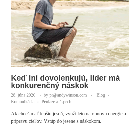
Keď iní dovolenkujú, líder má
konkurenčný náskok
28. júna 2026
by
pr@andywinson.com
Blog
Komunikácia
Peniaze a úspech
Ak chceš mať lepšiu jeseň, využi leto na obnovu energie a
prípravu cieľov. Vstúp do jesene s náskokom.