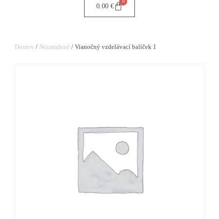
0
0.00
€
Domov
/
Nezaradené
/ Vianočný vzdelávací balíček 1