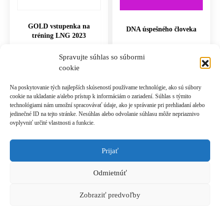
GOLD vstupenka na
DNA úspešného človeka
tréning LNG 2023
2,970.00
€
497.00
€
Spravujte súhlas so súbormi
cookie
PRIDAŤ DO KOŠÍKA
PRIDAŤ DO KOŠÍKA
Na poskytovanie tých najlepších skúseností používame technológie, ako sú súbory
cookie na ukladanie a/alebo prístup k informáciám o zariadení. Súhlas s týmito
technológiami nám umožní spracovávať údaje, ako je správanie pri prehliadaní alebo
jedinečné ID na tejto stránke. Nesúhlas alebo odvolanie súhlasu môže nepriaznivo
ovplyvniť určité vlastnosti a funkcie.
Prijať
Prihlásiť sa k odberu novinek
Odmietnúť
© 2021 Akadémia Andyho Winsona, so sídlom Ľubochnianska 4, 831 04 Bratislava, IČO:
50540335, email: akademia@andywinson.com, tel: +421 908 777 808
Zobraziť predvoľby
Všeobecné obchodné podmienky
|
Zásady spracúvania osobných údajov
|
Formulár na
odstúpenie od zmluvy