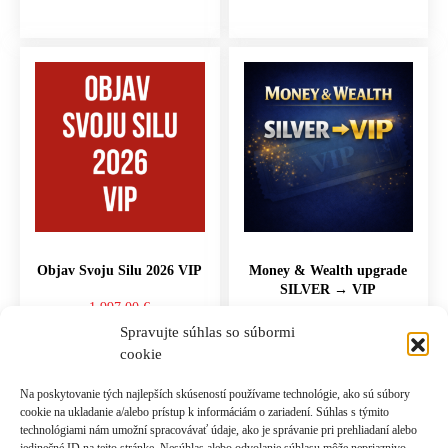
Objav Svoju Silu 2026 VIP
Money & Wealth upgrade
SILVER → VIP
1,997.00
€
297.00
€
Spravujte súhlas so súbormi
cookie
PRIDAŤ DO KOŠÍKA
PRIDAŤ DO KOŠÍKA
Na poskytovanie tých najlepších skúseností používame technológie, ako sú súbory
cookie na ukladanie a/alebo prístup k informáciám o zariadení. Súhlas s týmito
technológiami nám umožní spracovávať údaje, ako je správanie pri prehliadaní alebo