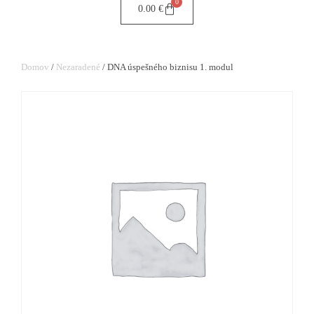
0
0.00
€
Domov
/
Nezaradené
/ DNA úspešného biznisu 1. modul