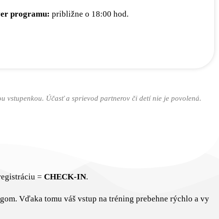
er programu:
približne o 18:00 hod.
 vstupenkou. Účasť a sprievod partnerov či detí nie je povolená.
registráciu =
CHECK-IN
.
ngom. Vďaka tomu váš vstup na tréning prebehne rýchlo a vy