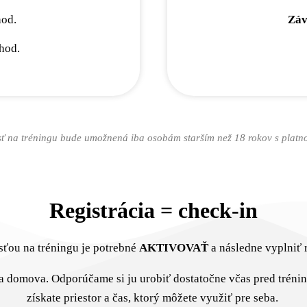
hod.
Záv
hod.
sť na tréningu bude umožnená iba osobám starším než 18 rokov s platnou
Registrácia = check-in
sťou na tréningu je potrebné
AKTIVOVAŤ
a následne vyplniť 
ia domova. Odporúčame si ju urobiť dostatočne včas pred tréni
získate priestor a čas, ktorý môžete využiť pre seba.