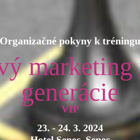
Organizačné pokyny k tréning
vý marketing
generácie
VIP
23. - 24. 3. 2024
Hotel Senec, Senec