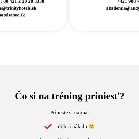
o: 00 421 2 20 20 3330
+421 908 
e@trinityhotels.sk
akademia@andy
otelsenec.sk
Čo si na tréning priniesť?
Prineste si najmä:
dobrú náladu