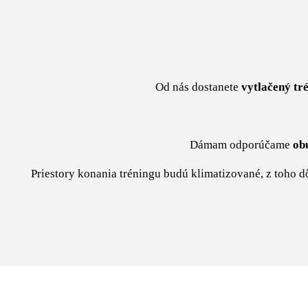
Od nás dostanete
vytlačený
tr
Dámam odporúčame
ob
Priestory konania tréningu budú klimatizované, z toho dôv