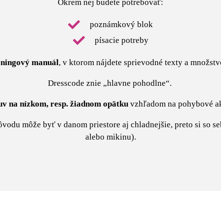
Okrem nej budete potrebovať:
poznámkový blok
písacie potreby
éningový
manuál
, v ktorom nájdete sprievodné texty a množstv
Dresscode znie „hlavne pohodlne“.
uv na nízkom, resp. žiadnom opätku
vzhľadom na pohybové akt
odu môže byť v danom priestore aj chladnejšie, preto si so sebo
alebo mikinu).