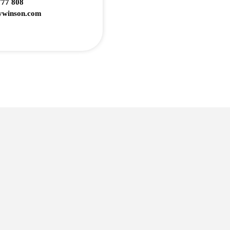
777 808
winson.com