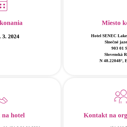
konania
Miesto k
. 3. 2024
Hotel SENEC Lake
Slnečné jaz
903 01 
Slovenská R
N 48.22048°, 
 na hotel
Kontakt na org