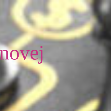
u
 novej