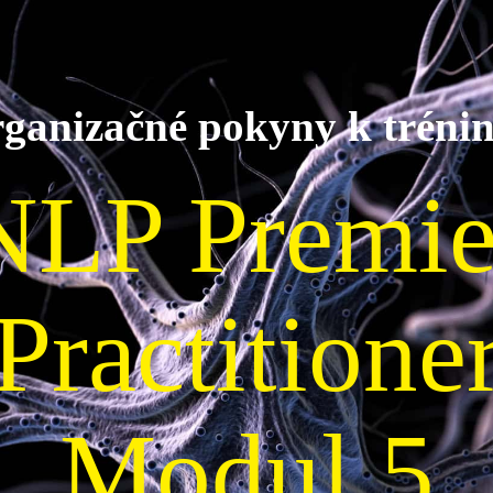
ganizačné pokyny k tréni
NLP Premie
Practitione
Modul 5