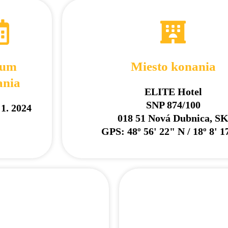
tum
Miesto konania
ania
ELITE Hotel
SNP 874/100
 1. 2024
018 51 Nová Dubnica, S
GPS: 48º 56' 22" N / 18º 8' 1