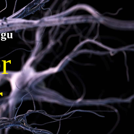
ngu
r
r