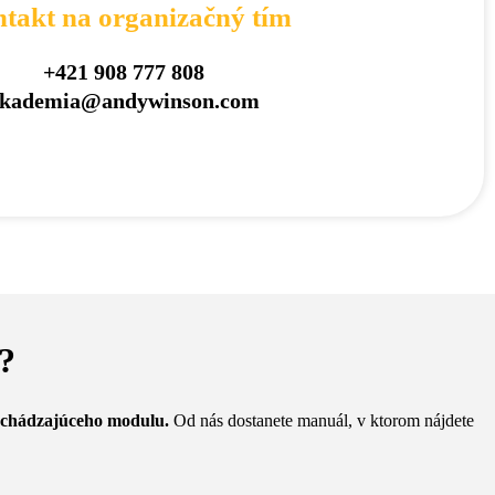
takt na organizačný tím
+421 908 777 808
kademia@andywinson.com
?
edchádzajúceho modulu.
Od nás dostanete manuál, v ktorom nájdete