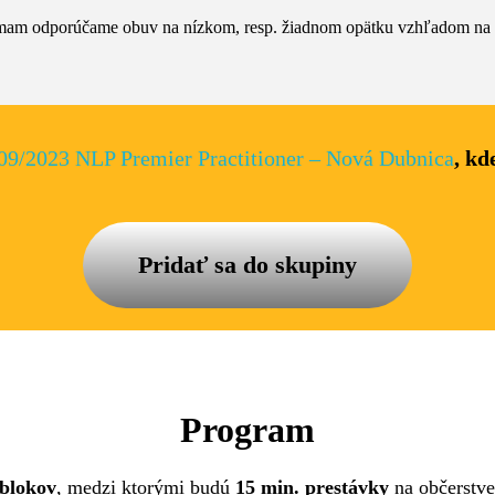
am odporúčame obuv na nízkom, resp. žiadnom opätku vzhľadom na po
09/2023 NLP Premier Practitioner – Nová Dubnica
, kd
Pridať sa do skupiny
Program
 blokov
, medzi ktorými budú
15 min. prestávky
na občerstve