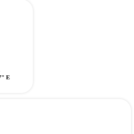
K
7" E