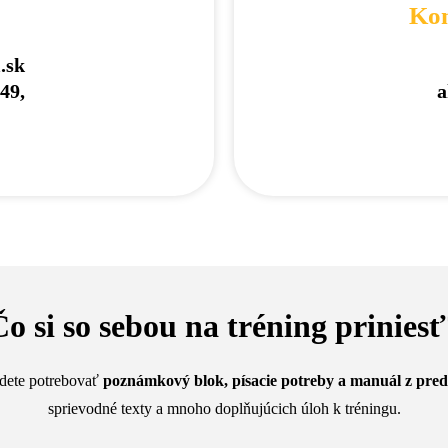
Kon
.sk
49,
a
Čo si so sebou na tréning priniesť
udete potrebovať
poznámkový blok, písacie potreby a manuál z pr
sprievodné texty a mnoho doplňujúcich úloh k tréningu.