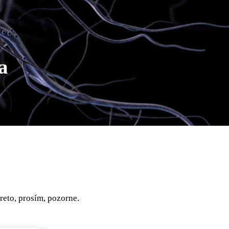
a
preto, prosím, pozorne.