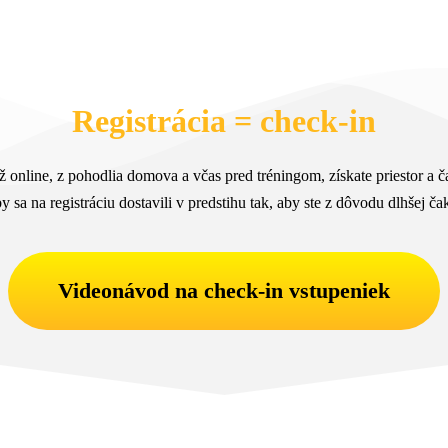
Registrácia = check-in
ž online, z pohodlia domova a včas pred tréningom, získate priestor a č
y sa na registráciu dostavili v predstihu tak, aby ste z dôvodu dlhšej 
Videonávod na check-in vstupeniek