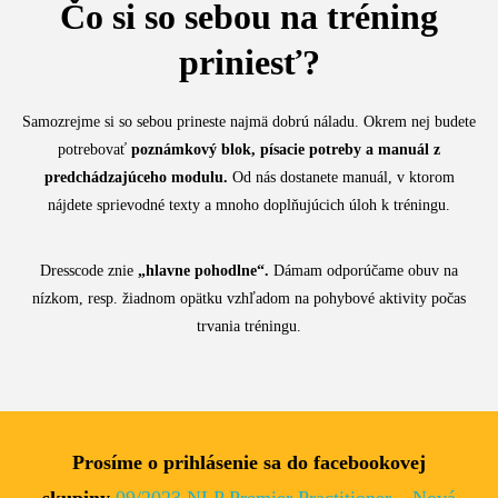
Čo si so sebou na tréning
priniesť?
Samozrejme si so sebou prineste najmä dobrú náladu. Okrem nej budete
potrebovať
poznámkový blok, písacie potreby a manuál z
predchádzajúceho modulu.
Od nás dostanete manuál, v ktorom
nájdete sprievodné texty a mnoho doplňujúcich úloh k tréningu.
Dresscode znie
„
hlavne pohodlne“.
Dámam odporúčame obuv na
nízkom, resp. žiadnom opätku vzhľadom na pohybové aktivity počas
trvania tréningu.
Prosíme o prihlásenie sa do facebookovej