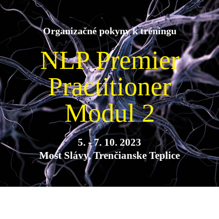
Organizačné pokyny k tréningu
NLP Premier
Practitioner
Modul 2
5. - 7. 10. 2023
Most Slávy, Trenčianske Teplice