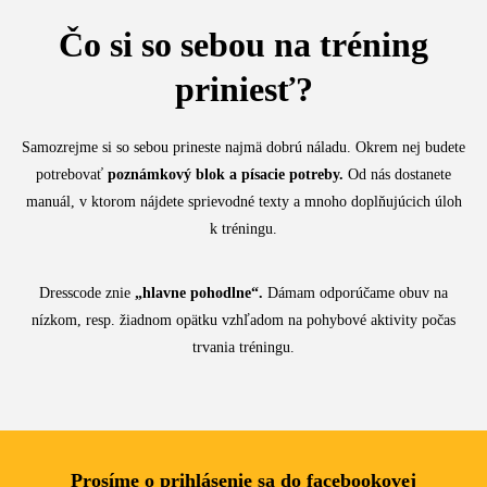
Čo si so sebou na tréning
priniesť?
Samozrejme si so sebou prineste najmä dobrú náladu. Okrem nej budete
potrebovať
poznámkový blok a písacie potreby.
Od nás dostanete
manuál, v ktorom nájdete sprievodné texty a mnoho doplňujúcich úloh
k tréningu.
Dresscode znie
„
hlavne pohodlne“.
Dámam odporúčame obuv na
nízkom, resp. žiadnom opätku vzhľadom na pohybové aktivity počas
trvania tréningu.
Prosíme o prihlásenie sa do facebookovej