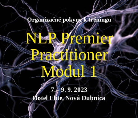
Organizačné pokyny k tréningu
NLP Premier
Practitioner
Modul 1
7. - 9. 9. 2023
Hotel Elite, Nová Dubnica