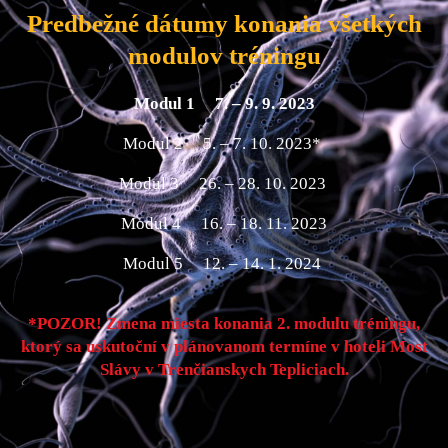
Predbežné dátumy konania všetkých
modulov tréningu
Modul 1 7. – 9. 9. 2023
Modul 2 5. – 7. 10. 2023*
Modul 3 26. – 28. 10. 2023
Modul 4 16. – 18. 11. 2023
Modul 5 12. – 14. 1. 2024
*POZOR! Zmena miesta konania 2. modulu tréningu,
ktorý sa uskutoční v plánovanom termíne v hoteli Most
Slávy v Trenčianskych Tepliciach.