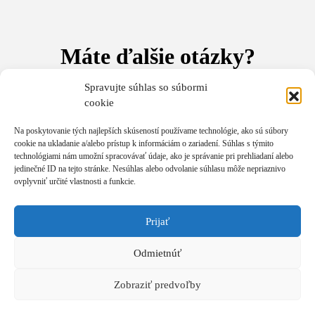
Máte ďalšie otázky?
Spravujte súhlas so súbormi
V prípade akýchkoľvek otázok nás neváhajte kontaktovať e-
cookie
mailom na
akademia@andywinson.com
alebo telefonicky na
čísle
+421 908 777 808
.
Na telefóne sme vám k dispozícii od
Na poskytovanie tých najlepších skúseností používame technológie, ako sú súbory
8:00 do 16:00 hod.
V prípade nedostupnosti zanechajte SMS,
cookie na ukladanie a/alebo prístup k informáciám o zariadení. Súhlas s týmito
zavoláme vám späť.
technológiami nám umožní spracovávať údaje, ako je správanie pri prehliadaní alebo
jedinečné ID na tejto stránke. Nesúhlas alebo odvolanie súhlasu môže nepriaznivo
ovplyvniť určité vlastnosti a funkcie.
Počas celého tréningu bude možné zakúpiť si ďalšie tréningy a
produkty za zvýhodnené ceny. Platba je možná aj platobnou
kartou na mieste, alebo bankovým prevodom, prípadne v
Prijať
hotovosti.
Odmietnúť
Tešíme sa na stretnutie s Vami!
Andy a tím Akadémie Andyho Winsona
Zobraziť predvoľby