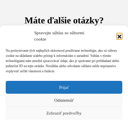
Máte ďalšie otázky?
Spravujte súhlas so súbormi
V prípade akýchkoľvek otázok nás neváhajte kontaktovať e-
cookie
mailom na
akademia@andywinson.com
alebo telefonicky na
čísle
+421 908 777 808
.
Na telefóne sme vám k dispozícii od
8:00 do 16:00 hod.
V prípade nedostupnosti zanechajte SMS,
Na poskytovanie tých najlepších skúseností používame technológie, ako sú súbory
cookie na ukladanie a/alebo prístup k informáciám o zariadení. Súhlas s týmito
zavoláme vám späť.
technológiami nám umožní spracovávať údaje, ako je správanie pri prehliadaní alebo
jedinečné ID na tejto stránke. Nesúhlas alebo odvolanie súhlasu môže nepriaznivo
ovplyvniť určité vlastnosti a funkcie.
Počas celého tréningu bude možné zakúpiť si ďalšie tréningy a
produkty za zvýhodnené ceny. Platba je možná aj platobnou
kartou na mieste, alebo bankovým prevodom, prípadne v
Prijať
hotovosti.
Odmietnúť
Tešíme sa na stretnutie s vami!
Andy a tím Akadémie Andyho Winsona
Zobraziť predvoľby