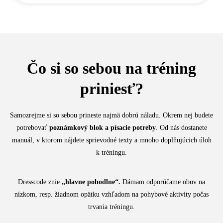
Čo si so sebou na tréning
priniesť?
Samozrejme si so sebou prineste najmä dobrú náladu. Okrem nej budete
potrebovať
poznámkový blok a písacie potreby
. Od nás dostanete
manuál, v ktorom nájdete sprievodné texty a mnoho doplňujúcich úloh
k tréningu.
Dresscode znie
„
hlavne pohodlne“.
Dámam odporúčame obuv na
nízkom, resp. žiadnom opätku vzhľadom na pohybové aktivity počas
trvania tréningu.