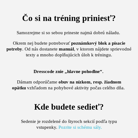
Čo si na tréning priniesť?
Samozrejme si so sebou prineste najmä dobrú náladu.
Okrem nej budete potrebovať
poznámkový blok a písacie
potreby
. Od nás dostanete
manuál
, v ktorom nájdete sprievodné
texty a mnoho doplňujúcich úloh k tréningu.
Dresscode znie „hlavne pohodlne“.
Dámam odporúčame
obuv na nízkom, resp. žiadnom
opätku
vzhľadom na pohybové aktivity počas celého dňa.
Kde budete sedieť?
Sedenie je rozdelené do štyroch sekcií podľa typu
vstupenky.
Pozrite si schému sály.