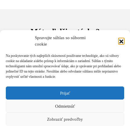
Máte ďalšie otázky?
Spravujte súhlas so súbormi
cookie
V prípade akýchkoľvek otázok nás neváhajte kontaktovať e-
mailom na
akademia@andywinson.com
alebo telefonicky na
Na poskytovanie tých najlepších skúseností používame technológie, ako sú súbory
čísle
+421 908 777 808.
Na telefóne sme vám k dispozícii od
cookie na ukladanie a/alebo prístup k informáciám o zariadení. Súhlas s týmito
8:00 do 16:00 hod. V prípade nedostupnosti zanechajte SMS,
technológiami nám umožní spracovávať údaje, ako je správanie pri prehliadaní alebo
zavoláme Vám späť.
jedinečné ID na tejto stránke. Nesúhlas alebo odvolanie súhlasu môže nepriaznivo
ovplyvniť určité vlastnosti a funkcie.
Počas celého tréningu bude možné zakúpiť si ďalšie tréningy a
produkty za zvýhodnené ceny. Platba je možná aj platobnou
kartou na mieste, alebo bankovým prevodom, prípadne
Prijať
v hotovosti.
Odmietnúť
Tešíme sa na stretnutie s Vami!
Andy a tím Akadémie Andyho Winsona
Zobraziť predvoľby