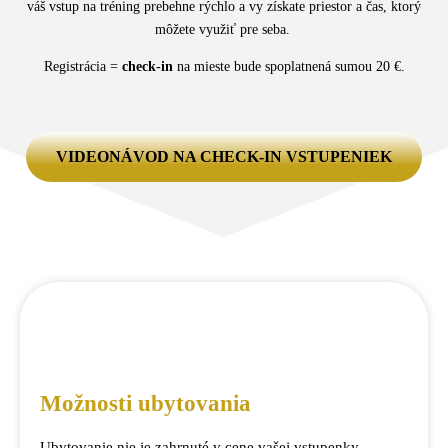
váš vstup na tréning prebehne rýchlo a vy získate priestor a čas, ktorý
môžete využiť pre seba.
Registrácia =
check-in
na mieste bude spoplatnená sumou 20 €.
VIDEONÁVOD NA CHECK-IN VSTUPENIEK
Možnosti ubytovania
Ubytovanie nie je zahrnuté v cene vašej vstupenky.