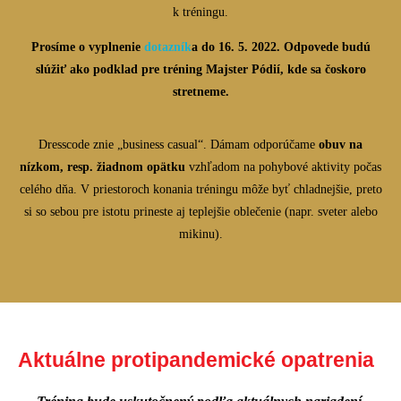
k tréningu.
Prosíme o vyplnenie
dotazník
a
do 16. 5. 2022. Odpovede budú
slúžiť ako podklad pre tréning Majster Pódií, kde sa čoskoro
stretneme.
Dresscode znie „business casual“. Dámam odporúčame
obuv na
nízkom, resp. žiadnom opätku
vzhľadom na pohybové aktivity počas
celého dňa. V priestoroch konania tréningu môže byť chladnejšie, preto
si so sebou pre istotu prineste aj teplejšie oblečenie (napr. sveter alebo
mikinu).
Aktuálne protipandemické opatrenia