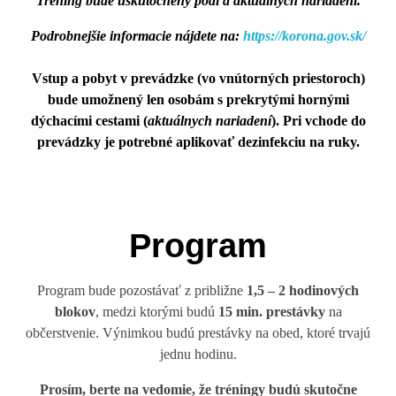
Tréning bude uskutočnený podľa aktuálnych nariadení.
Podrobnejšie informacie nájdete na:
https://korona.gov.sk/
Vstup a pobyt v prevádzke (vo vnútorných priestoroch)
bude umožnený len osobám s prekrytými hornými
dýchacími cestami (
aktuálnych nariadení
). Pri vchode do
prevádzky je potrebné aplikovať dezinfekciu na ruky.
Program
Program bude pozostávať z približne
1,5 – 2 hodinových
blokov
, medzi ktorými budú
15 min. prestávky
na
občerstvenie. Výnimkou budú prestávky na obed, ktoré trvajú
jednu hodinu.
Prosím, berte na vedomie, že tréningy budú skutočne