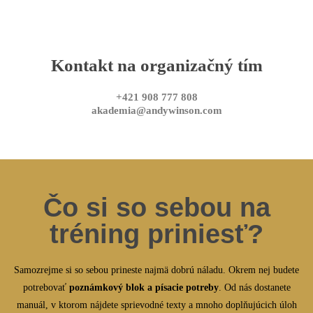
Kontakt na organizačný tím
+421 908 777 808
akademia@andywinson.com
Čo si so sebou na
tréning priniesť?
Samozrejme si so sebou prineste najmä dobrú náladu. Okrem nej budete
potrebovať
poznámkový blok a písacie potreby
. Od nás dostanete
manuál, v ktorom nájdete sprievodné texty a mnoho doplňujúcich úloh