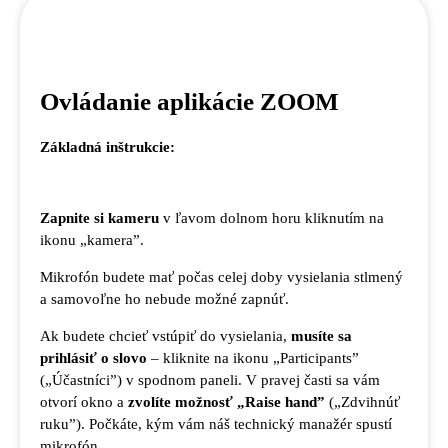
Ovládanie aplikácie ZOOM
Základná inštrukcie:
Zapnite si kameru
v ľavom dolnom horu kliknutím na
ikonu „kamera”.
Mikrofón budete mať počas celej doby vysielania stlmený
a samovoľne ho nebude možné zapnúť.
Ak budete chcieť vstúpiť do vysielania,
musíte sa
prihlásiť o slovo
–
kliknite na ikonu „Participants”
(„Účastníci”) v spodnom paneli. V pravej časti sa vám
otvorí okno a
zvolíte možnosť „Raise hand”
(„Zdvihnúť
ruku”). Počkáte, kým vám náš technický manažér spustí
mikrofón.