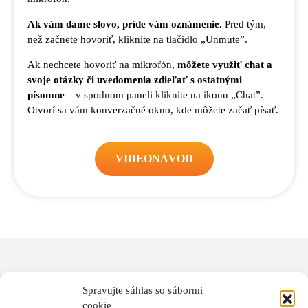
Ak vám dáme slovo, príde vám oznámenie.
Pred tým,
než začnete hovoriť, kliknite na tlačidlo „Unmute”.
Ak nechcete hovoriť na mikrofón,
môžete využiť chat a
svoje otázky či uvedomenia zdieľať s ostatnými
písomne
– v spodnom paneli kliknite na ikonu „Chat”.
Otvorí sa vám konverzačné okno, kde môžete začať písať.
VIDEONÁVOD
Máte ďalšie otázky?
Spravujte súhlas so súbormi
cookie