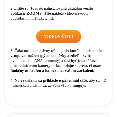
2.
Uistite sa, že máte nainštalovanú aktuálnu verziu
aplikácie ZOOM
(n
ižšie nájdete video-návod s
podrobnými inštrukciami
).
VIDEONÁVOD
3. Čaká nás interaktívny tréning, do ktorého budete môcť
vstupovať naživo (pýtať sa otázky a zdieľať svoje
uvedomenia a AHA momenty) a tiež byť jeho súčasťou
prostredníctvom kamery – skontrolujte si preto, či máte
funkčný mikrofón a kameru na vašom zariadení
.
4.
Na vysielanie sa prihláste o pár minút
skôr, aby ste nič
nezmeškali a uistili sa, že vám všetko funguje.