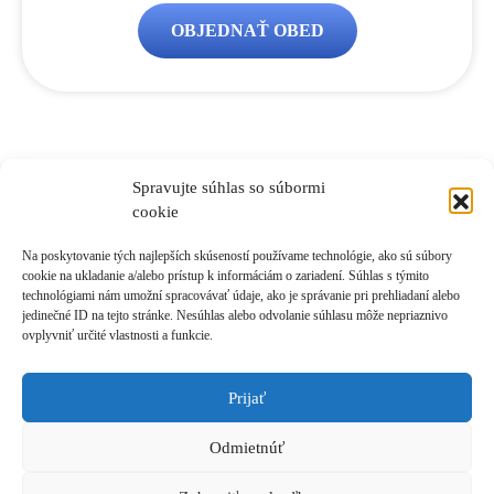
OBJEDNAŤ OBED
Spravujte súhlas so súbormi
cookie
Na poskytovanie tých najlepších skúseností používame technológie, ako sú súbory
Máte ďalšie otázky?
cookie na ukladanie a/alebo prístup k informáciám o zariadení. Súhlas s týmito
technológiami nám umožní spracovávať údaje, ako je správanie pri prehliadaní alebo
jedinečné ID na tejto stránke. Nesúhlas alebo odvolanie súhlasu môže nepriaznivo
V prípade akýchkoľvek otázok nás neváhajte kontaktovať e-
ovplyvniť určité vlastnosti a funkcie.
mailom na
akademia@andywinson.com
alebo telefonicky na
čísle
+421 908 777 808
.
Na telefóne sme Vám k dispozícii od
8:00 do 16:00 hod.
V prípade nedostupnosti zanechajte SMS,
Prijať
zavoláme Vám späť.
Odmietnúť
Tešíme sa na stretnutie s Vami!
Andy a tím Akadémie Andyho Winsona