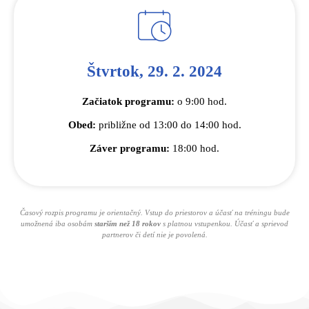
Štvrtok, 29. 2. 2024
Začiatok programu:
o 9:00 hod.
Obed:
približne od 13:00 do 14:00 hod.
Záver programu:
18:00 hod.
Časový rozpis programu je orientačný. Vstup do priestorov a účasť na tréningu bude
umožnená iba osobám
starším než 18 rokov
s platnou vstupenkou. Účasť a sprievod
partnerov či detí nie je povolená.