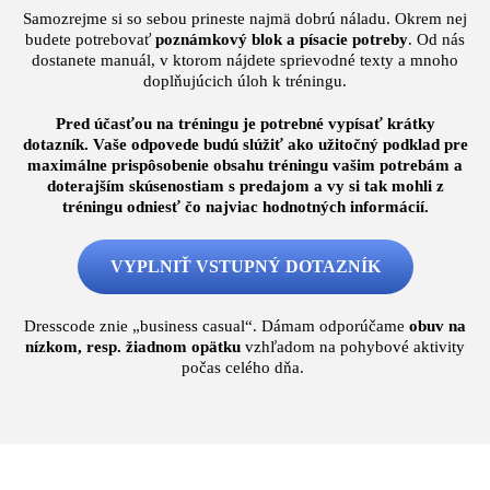
Samozrejme si so sebou prineste najmä dobrú náladu. Okrem nej
budete potrebovať
poznámkový blok a písacie potreby
. Od nás
dostanete manuál, v ktorom nájdete sprievodné texty a mnoho
doplňujúcich úloh k tréningu.
Pred účasťou na tréningu je potrebné vypísať krátky
dotazník. Vaše odpovede budú slúžiť ako užitočný podklad pre
maximálne prispôsobenie obsahu tréningu vašim potrebám a
doterajším skúsenostiam s predajom a vy si tak mohli z
tréningu odniesť čo najviac hodnotných informácií.
VYPLNIŤ VSTUPNÝ DOTAZNÍK
Dresscode znie „business casual“. Dámam odporúčame
obuv na
nízkom, resp. žiadnom opätku
vzhľadom na pohybové aktivity
počas celého dňa.