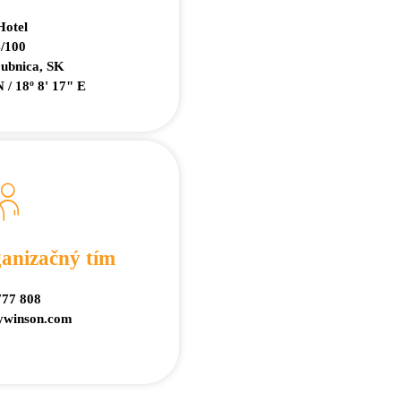
otel
/100
ubnica, SK
 / 18º 8' 17" E
anizačný tím
777 808
winson.com