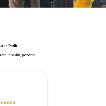
ster Pódií
.
preto, prosím, pozorne.
onania