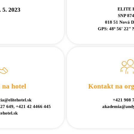
. 5. 2023
ELITE H
SNP 874
018 51 Nová D
GPS: 48º 56' 22" N
 na hotel
Kontakt na org
a@elitehotel.sk
+421 908 
27 649, +421 42 4466 445
akademia@andy
ehotel.sk