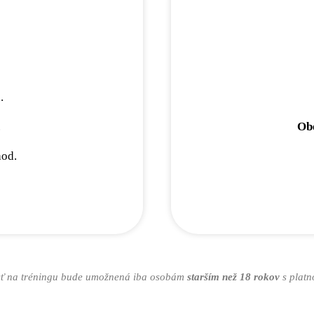
.
.
Ob
hod.
asť na tréningu bude umožnená iba osobám
starším než 18 rokov
s platn