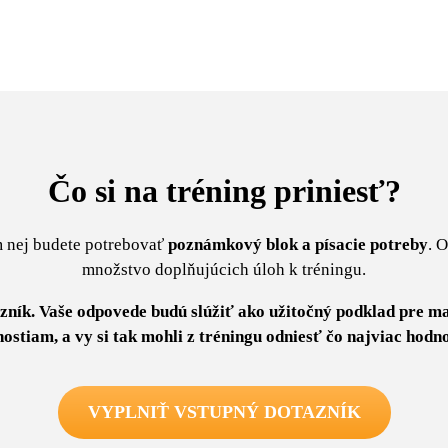
Čo si na tréning priniesť?
m nej budete potrebovať
poznámkový blok a písacie potreby
. 
množstvo doplňujúcich úloh k tréningu.
azník. Vaše odpovede budú slúžiť ako užitočný podklad pre 
ostiam, a vy si tak mohli z tréningu odniesť čo najviac hodn
VYPLNIŤ VSTUPNÝ DOTAZNÍK