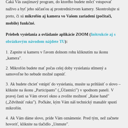
Čaká Vás zaujímavý program, do ktorého budete môcť vstupovať
naživo a byť jeho súčasťou aj prostredníctvom kamery. Skontrolujte si
preto, či sú
mikrofón aj kamera vo Vašom zariadení (počítači,
mobile) funkčné.
Priebeh vysielania a ovládanie aplikácie ZOOM (
Inštrukcie aj s
obrázkovým návodom nájdete TU
):
Zapnite si kameru v ľavom dolnom rohu kliknutím na ikonu
„kamera”.
Mikrofón budete mať počas celej doby vysielania stlmený a
samovoľne ho nebude možné zapnúť.
Ak budete chcieť vstúpiť do vysielania, musíte sa prihlásiť o slovo –
kliknite na ikonu „Participants” („Účastníci”) v spodnom paneli. V
pravej časti sa Vám otvorí okno a zvolíte možnosť „Raise hand”
(„Zdvihnúť ruku”). Počkáte, kým Vám náš technický manažér spustí
mikrofón.
Ak Vám dáme slovo, príde Vám oznámenie. Pred tým, než začnete
hovoriť, kliknite na tlačidlo „Unmute”.