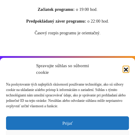
Začiatok programu:
o 19:00 hod.
Predpokládaný záver programu:
o 22:00 hod.
Časový rozpis programu je orientačný.
Spravujte súhlas so súbormi
cookie
Máte ďalšie otázky?
Na poskytovanie tých najlepších skúseností používame technológie, ako sú súbory
cookie na ukladanie a/alebo prístup k informáciám o zariadení. Súhlas s týmito
V prípade akýchkoľvek otázok nás neváhajte kontaktovať e-mailom na
technológiami nám umožní spracovávať údaje, ako je správanie pri prehliadaní alebo
akademia@andywinson.com
alebo telefonicky na čísle
+421 908 777
jedinečné ID na tejto stránke. Nesúhlas alebo odvolanie súhlasu môže nepriaznivo
ovplyvniť určité vlastnosti a funkcie.
808.
Na telefóne sme vám k dispozícii od 8:00 do 16:00 hod. V prípade
nedostupnosti zanechajte SMS, zavoláme Vám späť.
Prijať
Tešíme sa na stretnutie s Vami!