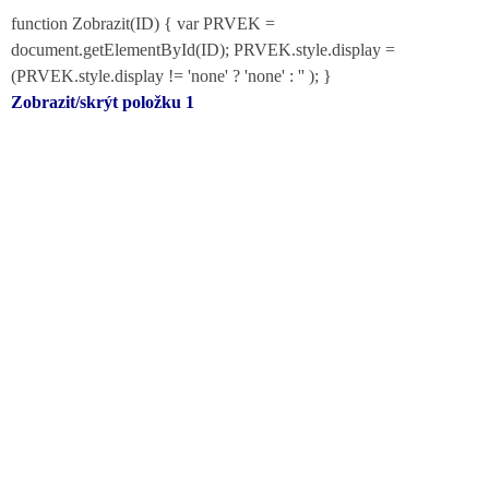
function Zobrazit(ID) { var PRVEK =
document.getElementById(ID); PRVEK.style.display =
(PRVEK.style.display != 'none' ? 'none' : '' ); }
Zobrazit/skrýt položku 1