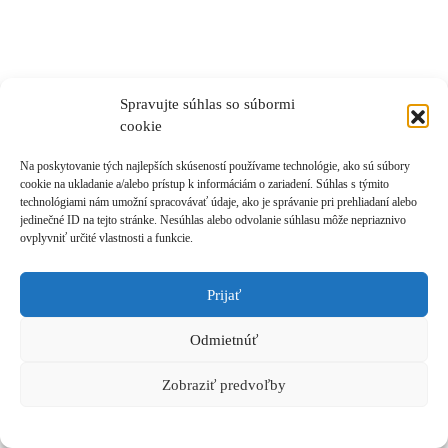
Spravujte súhlas so súbormi
cookie
Na poskytovanie tých najlepších skúseností používame technológie, ako sú súbory
cookie na ukladanie a/alebo prístup k informáciám o zariadení. Súhlas s týmito
technológiami nám umožní spracovávať údaje, ako je správanie pri prehliadaní alebo
jedinečné ID na tejto stránke. Nesúhlas alebo odvolanie súhlasu môže nepriaznivo
ovplyvniť určité vlastnosti a funkcie.
Prijať
Odmietnúť
Zobraziť predvoľby