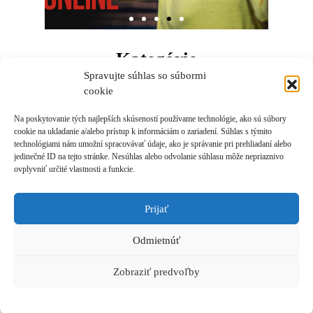
Kategórie
Spravujte súhlas so súbormi
cookie
Na poskytovanie tých najlepších skúseností používame technológie, ako sú súbory
cookie na ukladanie a/alebo prístup k informáciám o zariadení. Súhlas s týmito
technológiami nám umožní spracovávať údaje, ako je správanie pri prehliadaní alebo
It seems we can't find what you're looking for.
jedinečné ID na tejto stránke. Nesúhlas alebo odvolanie súhlasu môže nepriaznivo
ovplyvniť určité vlastnosti a funkcie.
Prijať
Prihlásiť sa k odberu novinek
Odmietnúť
© 2021 Akadémia Andyho Winsona, so sídlom Ľubochnianska 4, 831 04 Bratislava, IČO:
50540335, email: akademia@andywinson.com, tel: +421 908 777 808
Zobraziť predvoľby
Všeobecné obchodné podmienky
|
Zásady spracúvania osobných údajov
|
Formulár na
odstúpenie od zmluvy