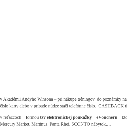
v Akadémii Andyho Winsona
– pri nákupe tréningov do poznámky nahlá
číslo karty alebo v prípade núdze stačí telefónne číslo. CASHBACK t
v reťazcoc
h – formou
tzv elektronickej poukážky – eVoucheru
– kt
Mercury Market, Martinus. Panta Rhei, SCONTO nábytok,….