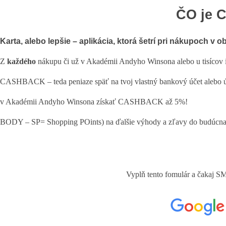
ČO je 
Karta, alebo lepšie – aplikácia, ktorá šetrí pri nákupoch v
Z
každého
nákupu či už v Akadémii Andyho Winsona alebo u tisícov i
CASHBACK – teda peniaze späť na tvoj vlastný bankový účet alebo 
v Akadémii Andyho Winsona získať CASHBACK až 5%!
BODY – SP= Shopping POints) na ďalšie výhody a zľavy do budúcn
Vyplň tento fomulár a čakaj S