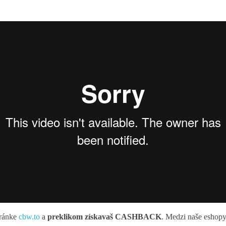
tránke
cbw.to
a
preklikom získavaš CASHBACK
. Medzi naše eshopy