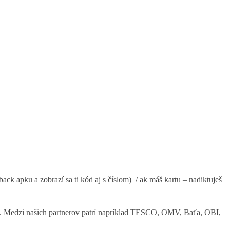
k apku a zobrazí sa ti kód aj s číslom) / ak máš kartu – nadiktuješ
ami). Medzi našich partnerov patrí napríklad TESCO, OMV, Baťa, OBI,