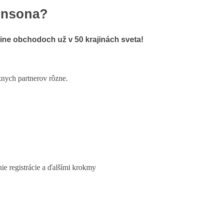
insona?
line obchodoch už v 50 krajinách sveta!
ych partnerov rôzne.
e registrácie a ďalšími krokmy