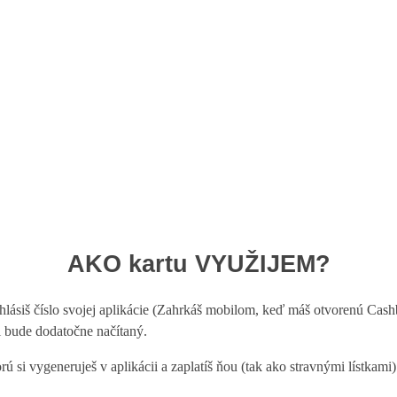
AKO kartu VYUŽIJEM?
siš číslo svojej aplikácie (Zahrkáš mobilom, keď máš otvorenú Cashbac
i bude dodatočne načítaný.
orú si vygeneruješ v aplikácii a zaplatíš ňou (tak ako stravnými lístk