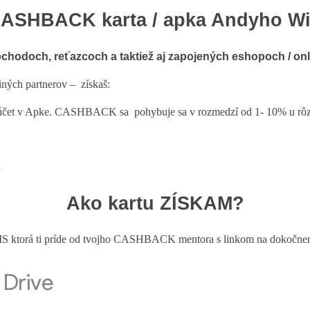
CASHBACK karta / apka Andyho W
 obchodoch, reťazcoch a taktiež aj zapojených eshopoch / on
ných partnerov – získaš:
účet v Apke. CASHBACK sa pohybuje sa v rozmedzí od 1- 10% u rôzn
a
Ako kartu ZÍSKAM?
MS ktorá ti príde od tvojho CASHBACK mentora s linkom na dokočneni