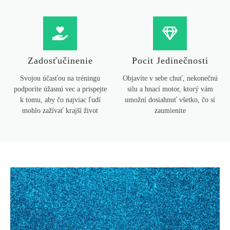
Zadosťučinenie
Pocit Jedinečnosti
Svojou účasťou na tréningu
Objavíte v sebe chuť, nekonečnú
podporíte úžasnú vec a prispejte
silu a hnací motor, ktorý vám
k tomu, aby čo najviac ľudí
umožní dosiahnuť všetko, čo si
mohlo zažívať krajší život
zaumienite