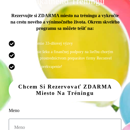
Unikátneho Tréningu
Rezervujte si ZDARMA miesto na tréningu a vykročte
na cestu nového a výnimočného života. Okrem skvelého
programu sa môžete tešiť na:
Vyhodnotenie 33-dňovej výzvy
Odovzdanie šeku a finančnej podpory na liečbu chorým
pacientom prostredníctvom preparátov firmy Reconvel
Fantastické prekvapenie!
Chcem Si Rezervovať ZDARMA
Miesto Na Tréningu
Meno