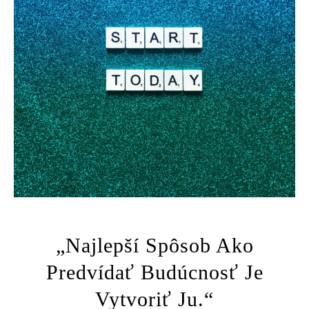
„Najlepší Spôsob Ako
Predvídať Budúcnosť Je
Vytvoriť Ju.“