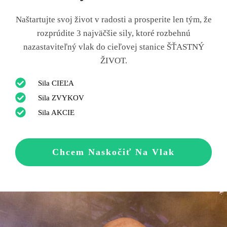
Naštartujte svoj život v radosti a prosperite len tým, že
rozprúdite 3 najväčšie sily, ktoré rozbehnú
nazastaviteľný vlak do cieľovej stanice ŠŤASTNÝ
ŽIVOT.
Sila CIEĽA
Sila ZVYKOV
Sila AKCIE
Chcem Naskočiť Na Vlak