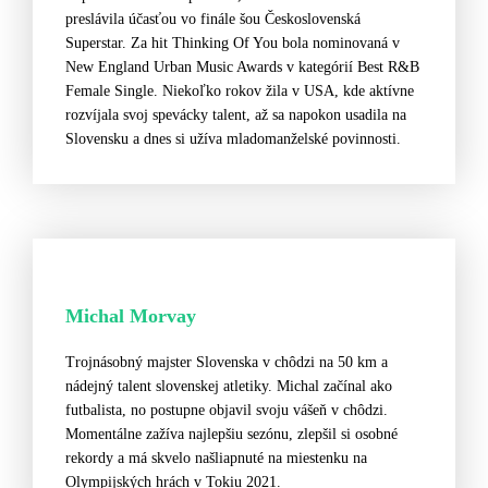
preslávila účasťou vo finále šou Československá
Superstar. Za hit Thinking Of You bola nominovaná v
New England Urban Music Awards v kategórií Best R&B
Female Single. Niekoľko rokov žila v USA, kde aktívne
rozvíjala svoj spevácky talent, až sa napokon usadila na
Slovensku a dnes si užíva mladomanželské povinnosti.
Michal Morvay
Trojnásobný majster Slovenska v chôdzi na 50 km a
nádejný talent slovenskej atletiky. Michal začínal ako
futbalista, no postupne objavil svoju vášeň v chôdzi.
Momentálne zažíva najlepšiu sezónu, zlepšil si osobné
rekordy a má skvelo našliapnuté na miestenku na
Olympijských hrách v Tokiu 2021.